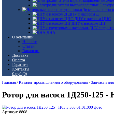
Эле
Электро
Дизельные насос
ДНУ с насосом Д
ДНУ с насосом ЦНС
ДНУ с насосом ЦН
ДНУ с грунто
ДНА
О компании
Новости
Статьи
Вакансии
Доставка
Оплата
Гарантия
Контакты
0 руб
(0)
Главная
/
Каталог промышленного оборудования
/
Запчасти дл
Ротор для насоса 1Д250-125 - Н
Артикул: 8808