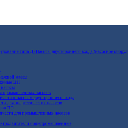
Насосы двустороннего входа (насосное оборуд
е
умажной массы
бежные ЦН
 насосы
ля промышленных насосов
пчасти к насосам двустороннего входа
сти для энергетических насосов
осов ПЭ
апчасти для промышленных насосов
ктродвигатели общепромышленные