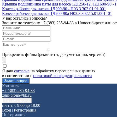
Крышка подшипника пяты для насоса 1Д1250-12, 1Д1600-90 - Н
Колесо рабочее для насоса 1Д200-90 - H03.3.302.01.01.001
Колесо рабочее для насоса 1Д200-90а H03.3.302.15.01.001 -01
У вас остались вопросы?
Звоните по телефону
+7 (383) 235-94-83
в Новосибирске или ост
Прикрепить файлы (реквизиты, документацию, чертежи)
Я даю
согласие
на обработку персональных данных
в соответствии с
политикой конфиденциальности
Контакты
+7 (383) 235-94-83
zgm-prom@bk.ru
пн-пт: с 9:00 до 18:00
Вход
|
Регистрация
Информация