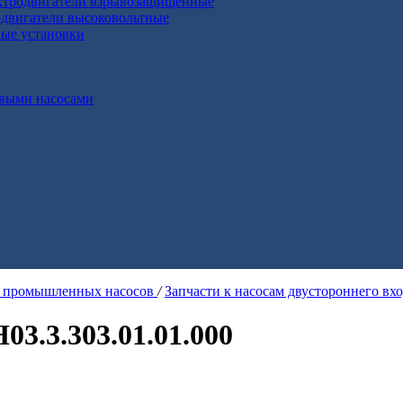
ктродвигатели взрывозащищенные
двигатели высоковольтные
ные установки
выми насосами
я промышленных насосов
/
Запчасти к насосам двустороннего вх
03.3.303.01.01.000