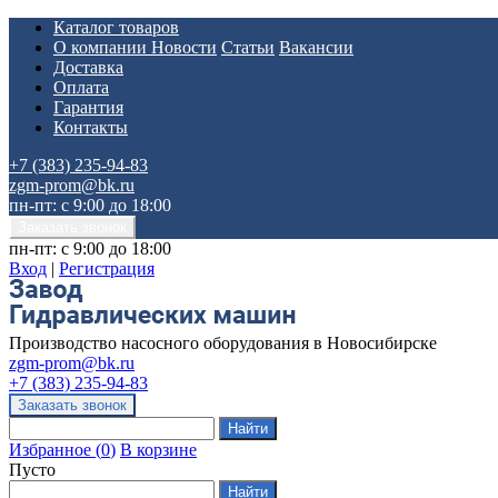
Каталог товаров
О компании
Новости
Статьи
Вакансии
Доставка
Оплата
Гарантия
Контакты
+7 (383) 235-94-83
zgm-prom@bk.ru
пн-пт: с 9:00 до 18:00
пн-пт: с 9:00 до 18:00
Вход
|
Регистрация
Производство насосного оборудования в Новосибирске
zgm-prom@bk.ru
+7 (383) 235-94-83
Избранное
(
0
)
В корзине
Пусто