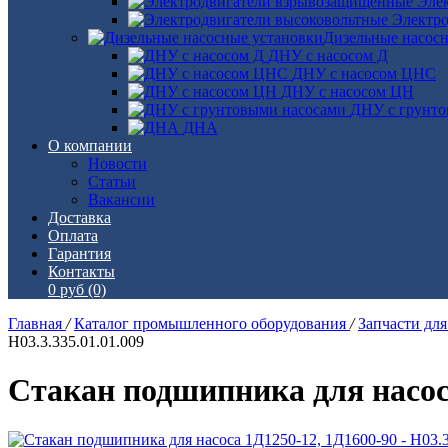
Эле
Электро
Дизельные насос
ДНУ с насосом Д
ДНУ с насосом ЦНС
ДНУ с насосом ЦН
ДНУ с грунто
ДНА
О компании
Новости
Статьи
Вакансии
Доставка
Оплата
Гарантия
Контакты
0 руб
(0)
Главная
/
Каталог промышленного оборудования
/
Запчасти дл
Н03.3.335.01.01.009
Стакан подшипника для насоса 