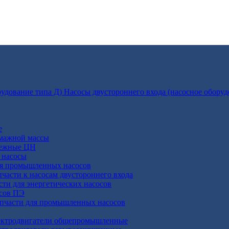
Насосы двустороннего входа (насосное оборуд
е
умажной массы
бежные ЦН
 насосы
ля промышленных насосов
пчасти к насосам двустороннего входа
сти для энергетических насосов
осов ПЭ
апчасти для промышленных насосов
ктродвигатели общепромышленные