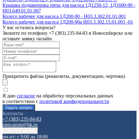
Крышка подшипника пяты для насоса 1Д1250-12, 1Д1600-90 -
Н03.649.01.01.007
Колесо рабочее для насоса 1Д200-90 - H03.3.302.01.01.001
Колесо рабочее для насоса 1Д200-90а H03.3.302.15.01.001 -01
У вас остались вопросы?
Звоните по телефону
+7 (383) 235-94-83
в Новосибирске или
оставьте заявку онлайн.
Прикрепить файлы (реквизиты, документацию, чертежи)
Я даю
согласие
на обработку персональных данных
в соответствии с
политикой конфиденциальности
Контакты
+7 (383) 235-94-83
zgm-prom@bk.ru
пн-пт: с 9:00 до 18:00