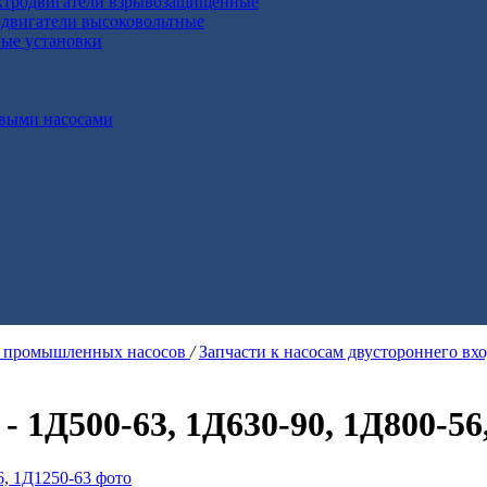
ктродвигатели взрывозащищенные
двигатели высоковольтные
ные установки
выми насосами
я промышленных насосов
/
Запчасти к насосам двустороннего вх
- 1Д500-63, 1Д630-90, 1Д800-56