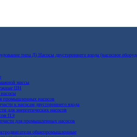
Насосы двустороннего входа (насосное оборуд
е
умажной массы
бежные ЦН
 насосы
ля промышленных насосов
пчасти к насосам двустороннего входа
сти для энергетических насосов
осов ПЭ
апчасти для промышленных насосов
ктродвигатели общепромышленные