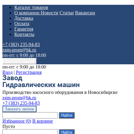
Каталог товаров
О компании
Новости
Статьи
Вакансии
Доставка
Оплата
Гарантия
Контакты
+7 (383) 235-94-83
zgm-prom@bk.ru
пн-пт: с 9:00 до 18:00
пн-пт: с 9:00 до 18:00
Вход
|
Регистрация
Производство насосного оборудования в Новосибирске
zgm-prom@bk.ru
+7 (383) 235-94-83
Избранное
(
0
)
В корзине
Пусто