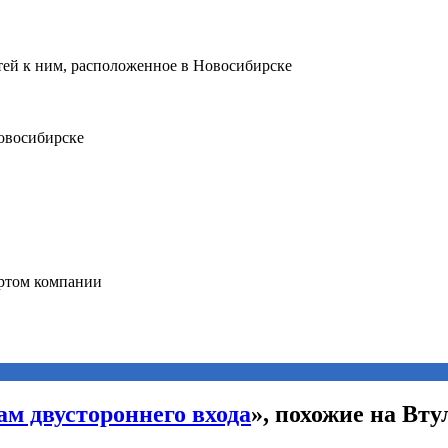
ам двустороннего входа
», похожие на Вту