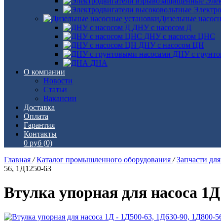
Эле
Электро
Дизельные насос
ДНУ с насосом Д
ДНУ с насосом ЦНС
ДНУ с насосом ЦН
ДНУ с грунто
ДНА
О компании
Новости
Статьи
Вакансии
Доставка
Оплата
Гарантия
Контакты
0 руб
(0)
Главная
/
Каталог промышленного оборудования
/
Запчасти дл
56, 1Д1250-63
Втулка упорная для насоса 1Д 