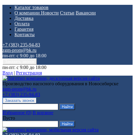
Каталог товаров
О компании
Новости
Статьи
Вакансии
Доставка
Оплата
Гарантия
Контакты
+7 (383) 235-94-83
zgm-prom@bk.ru
пн-пт: с 9:00 до 18:00
пн-пт: с 9:00 до 18:00
Вход
|
Регистрация
Производство насосного оборудования в Новосибирске
zgm-prom@bk.ru
+7 (383) 235-94-83
Избранное
(
0
)
В корзине
Пусто