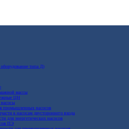
 оборудование типа Д)
е
умажной массы
бежные ЦН
 насосы
ля промышленных насосов
пчасти к насосам двустороннего входа
сти для энергетических насосов
осов ПЭ
апчасти для промышленных насосов