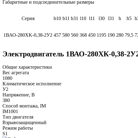
Габаритные и подсоединительные размеры
Серия
b10
b11
b31
l10
l11
l30
l31
h
h5
h
1ВАО-280XK-0,38-2У2
457
580
560
368
450
1195
190
280
79,5
7
Электродвигатель 1ВАО-280ХК-0,38-2У
Общие характеристики
Вес агрегата
1080
Климатическое исполнение
У2
Напряжение, В
380
Способ монтажа, IM
IM1001
Тип двигателя
Взрывозащищенный
Режим работы
S1