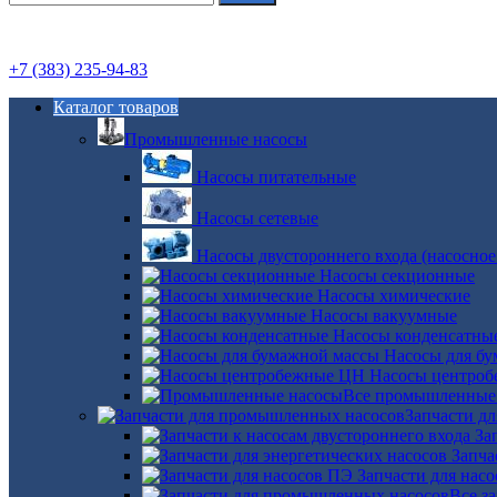
+7 (383) 235-94-83
Каталог товаров
Промышленные насосы
Насосы питательные
Насосы сетевые
Насосы двустороннего входа (насосное
Насосы секционные
Насосы химические
Насосы вакуумные
Насосы конденсатны
Насосы для б
Насосы центро
Все промышленные
Запчасти д
За
Запча
Запчасти для нас
Все з