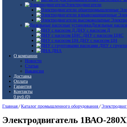
Электродвигатели
Эле
Эле
Электро
Дизельные насос
ДНУ с насосом Д
ДНУ с насосом ЦНС
ДНУ с насосом ЦН
ДНУ с грунто
ДНА
О компании
Новости
Статьи
Вакансии
Доставка
Оплата
Гарантия
Контакты
0 руб
(0)
Главная
/
Каталог промышленного оборудования
/
Электродви
Электродвигатель 1ВАО-280Х