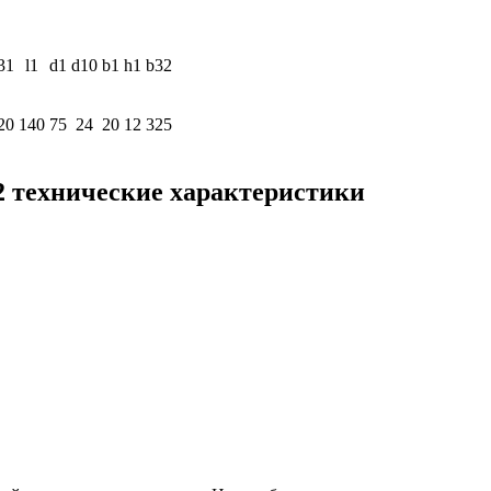
31
l1
d1
d10
b1
h1
b32
20
140
75
24
20
12
325
2 технические характеристики