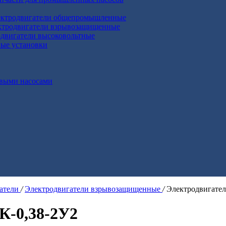
ктродвигатели общепромышленные
ктродвигатели взрывозащищенные
двигатели высоковольтные
ные установки
выми насосами
гатели
/
Электродвигатели взрывозащищенные
/
Электродвигате
К-0,38-2У2