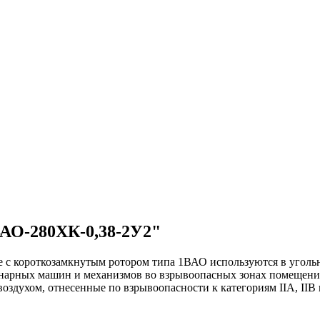
ВАО-280ХК-0,38-2У2"
с короткозамкнутым ротором типа 1ВАО используются в угольн
онарных машин и механизмов во взрывоопасных зонах помещений
воздухом, отнесенные по взрывоопасности к категориям IIА, IIВ