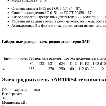
Масса (IM1081) - 34 кг
Степень защиты IP55 по ГОСТ 17494—87;
Способ охлаждения 1С 0151 по ГОСТ 20459—87;
Класс вибрации трехфазных двигателей 2,8 мм/с по ГОС
Уровень звука двигателей в режиме холостого хода соот
Асинхронные 3-х фазные электродвигатели имеют систе
Габаритные размеры электродвигателя серии 5АИ
Габаритные размеры, мм
Установочные и прис
Число полюсов
l30
l33
h31
d24
l1
l2
l10
l31
d1
d2
d10
4
365
-
270
250
60
-
112
63
28
-
12
Электродвигатель 5АИ100S4 техническ
Общие характеристики
Вес агрегата
34
Мощность, кВт