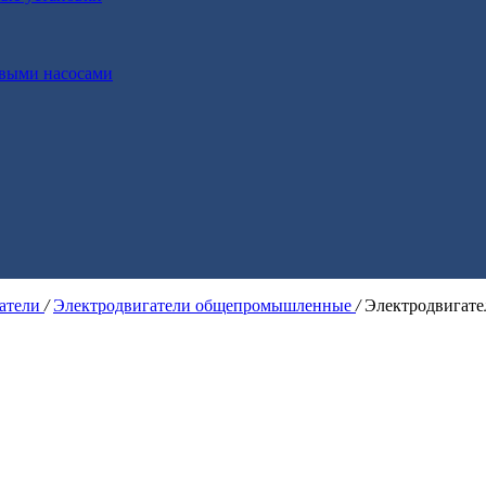
выми насосами
гатели
/
Электродвигатели общепромышленные
/
Электродвигат