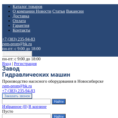
Каталог товаров
О компании
Новости
Статьи
Вакансии
Доставка
Оплата
Гарантия
Контакты
+7 (383) 235-94-83
zgm-prom@bk.ru
пн-пт: с 9:00 до 18:00
пн-пт: с 9:00 до 18:00
Вход
|
Регистрация
Производство насосного оборудования в Новосибирске
zgm-prom@bk.ru
+7 (383) 235-94-83
Избранное
(
0
)
В корзине
Пусто