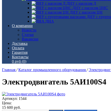
ДНУ с насосом Д
ДНУ с насосом ЦНС
ДНУ с насосом ЦН
ДНУ с грунто
ДНА
О компании
Новости
Статьи
Вакансии
Доставка
Оплата
Гарантия
Контакты
0 руб
(0)
Главная
/
Каталог промышленного оборудования
/
Электродви
Электродвигатель 5АИ100S4
Артикул: 1544
Цена:
15 600
руб.