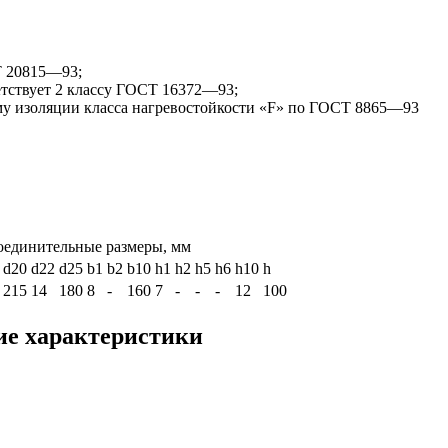
Т 20815—93;
ветствует 2 классу ГОСТ 16372—93;
му изоляции класса нагревостойкости «F» по ГОСТ 8865—93
оединительные размеры, мм
d20
d22
d25
b1
b2
b10
h1
h2
h5
h6
h10
h
215
14
180
8
-
160
7
-
-
-
12
100
ие характеристики