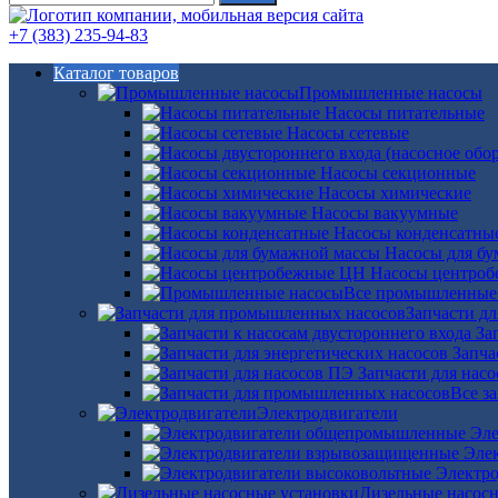
+7 (383) 235-94-83
Каталог товаров
Промышленные насосы
Насосы питательные
Насосы сетевые
Насосы секционные
Насосы химические
Насосы вакуумные
Насосы конденсатны
Насосы для б
Насосы центро
Все промышленные
Запчасти д
За
Запча
Запчасти для нас
Все з
Электродвигатели
Эле
Эле
Электро
Дизельные насос