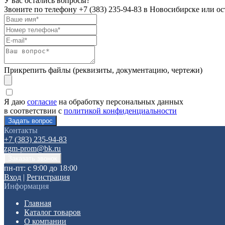
У вас остались вопросы?
Звоните по телефону
+7 (383) 235-94-83
в Новосибирске или ост
Прикрепить файлы (реквизиты, документацию, чертежи)
Я даю
согласие
на обработку персональных данных
в соответствии с
политикой конфиденциальности
Контакты
+7 (383) 235-94-83
zgm-prom@bk.ru
пн-пт: с 9:00 до 18:00
Вход
|
Регистрация
Информация
Главная
Каталог товаров
О компании