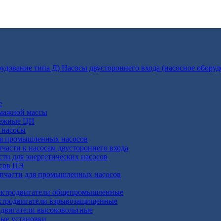
Насосы двустороннего входа (насосное оборуд
е
умажной массы
бежные ЦН
 насосы
ля промышленных насосов
пчасти к насосам двустороннего входа
сти для энергетических насосов
осов ПЭ
апчасти для промышленных насосов
ктродвигатели общепромышленные
ктродвигатели взрывозащищенные
двигатели высоковольтные
ные установки