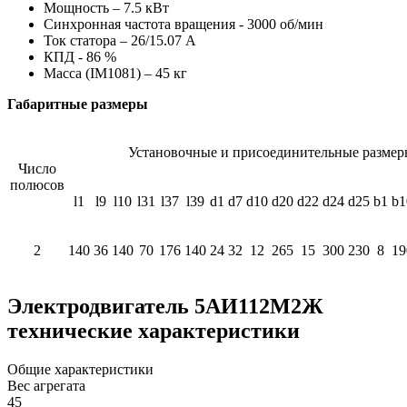
Мощность – 7.5 кВт
Синхронная частота вращения - 3000 об/мин
Ток статора – 26/15.07 А
КПД - 86 %
Масса (IM1081) – 45 кг
Габаритные размеры
Установочные и присоединительные размер
Число
полюсов
l1
l9
l10
l31
l37
l39
d1
d7
d10
d20
d22
d24
d25
b1
b1
2
140
36
140
70
176
140
24
32
12
265
15
300
230
8
19
Электродвигатель 5АИ112М2Ж
технические характеристики
Общие характеристики
Вес агрегата
45