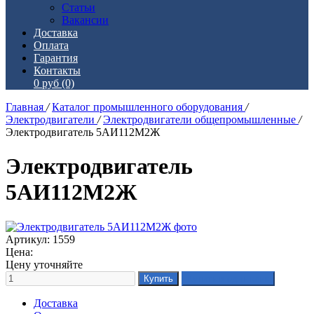
Статьи
Вакансии
Доставка
Оплата
Гарантия
Контакты
0 руб
(0)
Главная
/
Каталог промышленного оборудования
/
Электродвигатели
/
Электродвигатели общепромышленные
/
Электродвигатель 5АИ112М2Ж
Электродвигатель
5АИ112М2Ж
Артикул: 1559
Цена:
Цену уточняйте
Доставка