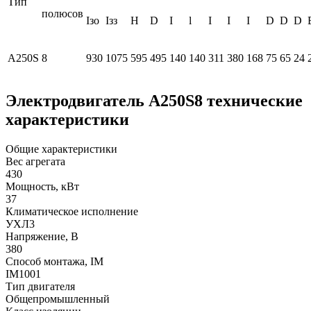
Тип
полюсов
Iзо
Iзз
H
D
I
l
I
I
I
D
D
D
А250S
8
930
1075
595
495
140
140
311
380
168
75
65
24
Электродвигатель А250S8 технические
характеристики
Общие характеристики
Вес агрегата
430
Мощность, кВт
37
Климатическое исполнение
УХЛ3
Напряжение, В
380
Способ монтажа, IM
IM1001
Тип двигателя
Общепромышленный