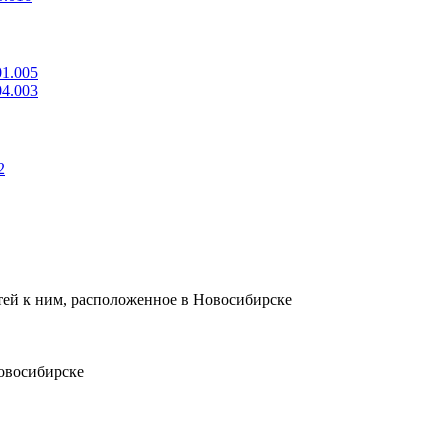
01.005
04.003
2