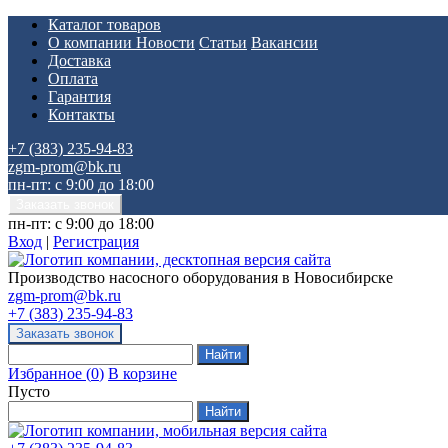
Каталог товаров
О компании
Новости
Статьи
Вакансии
Доставка
Оплата
Гарантия
Контакты
+7 (383) 235-94-83
zgm-prom@bk.ru
пн-пт: с 9:00 до 18:00
пн-пт: с 9:00 до 18:00
Вход
|
Регистрация
Производство насосного оборудования в Новосибирске
zgm-prom@bk.ru
+7 (383) 235-94-83
Избранное
(
0
)
В корзине
Пусто