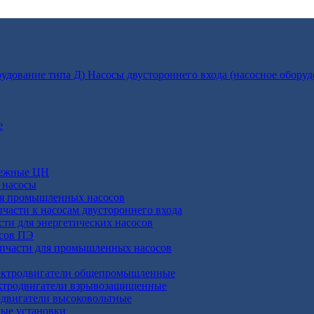
Насосы двустороннего входа (насосное оборуд
е
бежные ЦН
 насосы
ля промышленных насосов
пчасти к насосам двустороннего входа
сти для энергетических насосов
осов ПЭ
апчасти для промышленных насосов
ктродвигатели общепромышленные
ктродвигатели взрывозащищенные
двигатели высоковольтные
ные установки