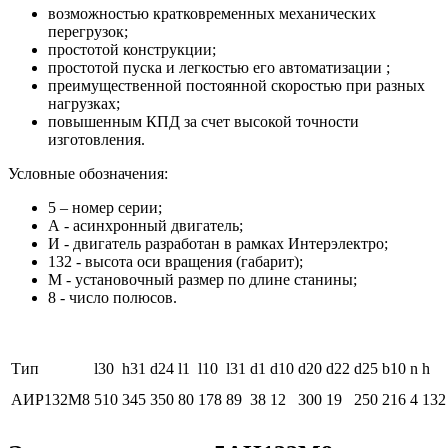
возможностью кратковременных механических
перегрузок;
простотой конструкции;
простотой пуска и легкостью его автоматизации ;
преимущественной постоянной скоростью при разных
нагрузках;
повышенным КПД за счет высокой точности
изготовления.
Условные обозначения:
5 – номер серии;
А - асинхронный двигатель;
И - двигатель разработан в рамках Интерэлектро;
132 - высота оси вращения (габарит);
M - установочный размер по длине станины;
8 - число полюсов.
Тип
l30
h31
d24
l1
l10
l31
d1
d10
d20
d22
d25
b10
n
h
АИР132М8
510
345
350
80
178
89
38
12
300
19
250
216
4
132