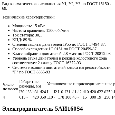
Вид климатического исполнения У1, У2, У3 по ГОСТ 15150 -
69.
Технические характеристики:
Мощность: 15 кВт
Частота вращения: 1500 об./мин
Ток статора: 30,1
КПД: 89 %
Степень защиты двигателей IP55 по ГОСТ 17494-87.
Способ охлаждения 1С 0151 по ГОСТ 20459-87
Класс вибрации двигателей 2,8 мм/с по ГОСТ 20815-93
Уровень звука двигателей в режиме холостового хода
соответствует 2 классу ГОСТ 16372-93.
Система изоляции двигателей класса нагревостойкости
"F" по ГОСТ 8865-93
Габаритные
Установочные и присоединительные 
Число
размеры, мм
полюсов
l30
l33
h31
d24
l1
l2
l10
l31
d1
d2
d10
d20
d22
d25
b
4
615
-
420
350
110
-
178
108
48
-
15
300
19
250
1
Электродвигатель 5АИ160S4