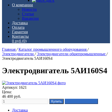
ДНА
О компании
Новости
Статьи
Вакансии
Доставка
Оплата
Гарантия
Контакты
0 руб
(0)
Главная
/
Каталог промышленного оборудования
/
Электродвигатели
/
Электродвигатели общепромышленные
/
Электродвигатель 5АИ160S4
Электродвигатель 5АИ160S4
Артикул: 1621
Цена:
46 400
руб.
Доставка