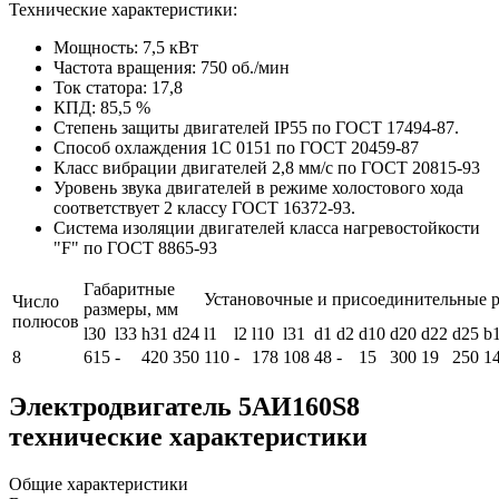
Технические характеристики:
Мощность: 7,5 кВт
Частота вращения: 750 об./мин
Ток статора: 17,8
КПД: 85,5 %
Степень защиты двигателей IP55 по ГОСТ 17494-87.
Способ охлаждения 1С 0151 по ГОСТ 20459-87
Класс вибрации двигателей 2,8 мм/с по ГОСТ 20815-93
Уровень звука двигателей в режиме холостового хода
соответствует 2 классу ГОСТ 16372-93.
Система изоляции двигателей класса нагревостойкости
"F" по ГОСТ 8865-93
Габаритные
Установочные и присоединительные 
Число
размеры, мм
полюсов
l30
l33
h31
d24
l1
l2
l10
l31
d1
d2
d10
d20
d22
d25
b
8
615
-
420
350
110
-
178
108
48
-
15
300
19
250
1
Электродвигатель 5АИ160S8
технические характеристики
Общие характеристики