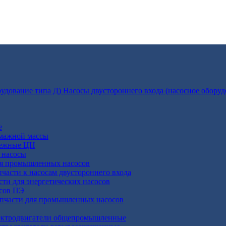
Насосы двустороннего входа (насосное оборуд
е
умажной массы
бежные ЦН
 насосы
ля промышленных насосов
пчасти к насосам двустороннего входа
сти для энергетических насосов
осов ПЭ
апчасти для промышленных насосов
ктродвигатели общепромышленные