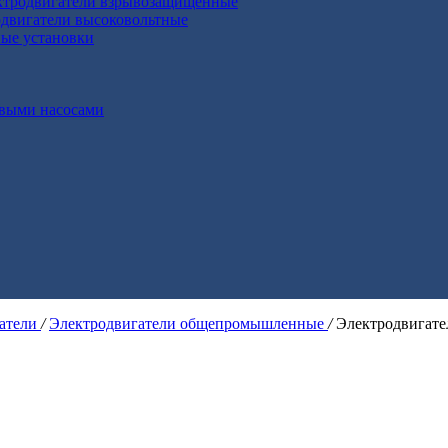
ктродвигатели взрывозащищенные
двигатели высоковольтные
ные установки
выми насосами
гатели
/
Электродвигатели общепромышленные
/
Электродвигат