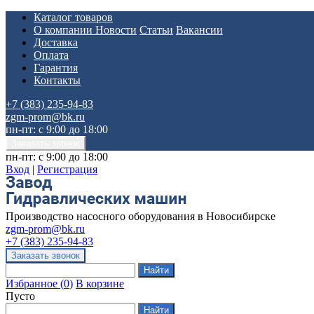
Каталог товаров
О компании
Новости
Статьи
Вакансии
Доставка
Оплата
Гарантия
Контакты
+7 (383) 235-94-83
zgm-prom@bk.ru
пн-пт: с 9:00 до 18:00
пн-пт: с 9:00 до 18:00
Вход
|
Регистрация
Производство насосного оборудования в Новосибирске
zgm-prom@bk.ru
+7 (383) 235-94-83
Избранное
(
0
)
В корзине
Пусто