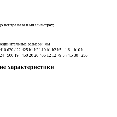
до центра вала в миллиметрах;
оединительные размеры, мм
d10
d20
d22
d25
b1
b2
b10
h1
h2
h5
h6
h10
h
24
500
19
450
20
20
406
12
12
79,5
74,5
30
250
ие характеристики