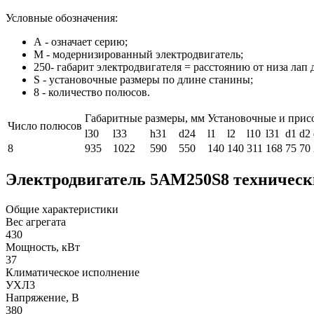
Условные обозначения:
А - означает серию;
М - модернизированный электродвигатель;
250- габарит электродвигателя = расстоянию от низа лап 
S - установочные размеры по длине станины;
8 - количество полюсов.
Габаритные размеры, мм
Установочные и прис
Число полюсов
l30
l33
h31
d24
l1
l2
l10
l31
d1
d2
8
935
1022
590
550
140
140
311
168
75
70
Электродвигатель 5АМ250S8 техническ
Общие характеристики
Вес агрегата
430
Мощность, кВт
37
Климатическое исполнение
УХЛ3
Напряжение, В
380