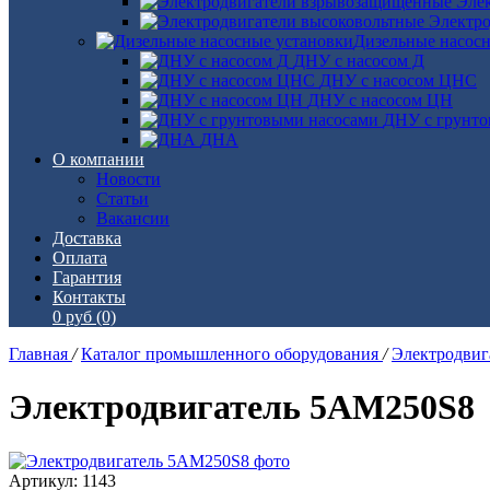
Эле
Электро
Дизельные насос
ДНУ с насосом Д
ДНУ с насосом ЦНС
ДНУ с насосом ЦН
ДНУ с грунто
ДНА
О компании
Новости
Статьи
Вакансии
Доставка
Оплата
Гарантия
Контакты
0 руб
(0)
Главная
/
Каталог промышленного оборудования
/
Электродви
Электродвигатель 5АМ250S8
Артикул: 1143