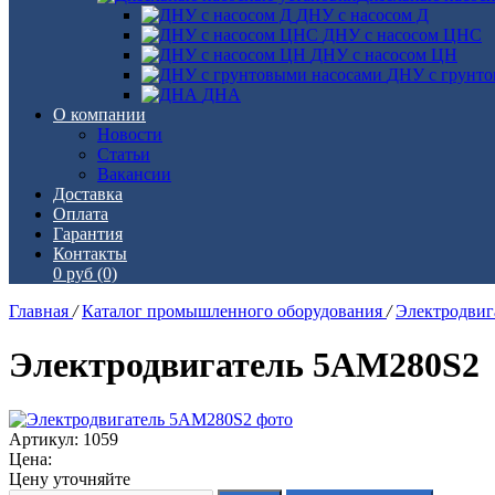
ДНУ с насосом Д
ДНУ с насосом ЦНС
ДНУ с насосом ЦН
ДНУ с грунто
ДНА
О компании
Новости
Статьи
Вакансии
Доставка
Оплата
Гарантия
Контакты
0 руб
(0)
Главная
/
Каталог промышленного оборудования
/
Электродви
Электродвигатель 5АМ280S2
Артикул: 1059
Цена:
Цену уточняйте