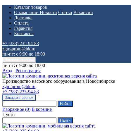
Каталог товаров
О компании
Новости
Статьи
Вакансии
Доставка
Оплата
Гарантия
Контакты
+7 (383) 235-94-83
zgm-prom@bk.ru
пн-пт: с 9:00 до 18:00
пн-пт: с 9:00 до 18:00
Вход
|
Регистрация
Производство насосного оборудования в Новосибирске
zgm-prom@bk.ru
+7 (383) 235-94-83
Избранное
(
0
)
В корзине
Пусто