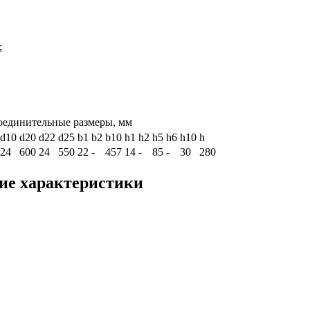
;
оединительные размеры, мм
d10
d20
d22
d25
b1
b2
b10
h1
h2
h5
h6
h10
h
24
600
24
550
22
-
457
14
-
85
-
30
280
ие характеристики