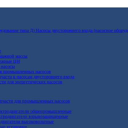
Насосы двустороннего входа (насосное оборуд
е
умажной массы
бежные ЦН
 насосы
ля промышленных насосов
пчасти к насосам двустороннего входа
сти для энергетических насосов
апчасти для промышленных насосов
ктродвигатели общепромышленные
ктродвигатели взрывозащищенные
двигатели высоковольтные
ные установки