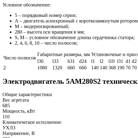
Условное обозначение:
5 – порядковый номер серии;
А – двигатель асинхронный с короткозамкнутым ротором
М – модернизированный;
280 – высота оси вращения в мм;
S, M – условное обозначение длины сердечника статора;
2, 4, 6, 8, 10 – число полюсов;
Габаритные размеры, мм
Установочные и прис
Число полюсов
l30
l33
h31
d24
l1
l2
l10
l31
d1
d2
2
1080
1320
660
660
140
140
368
190
70
70
Электродвигатель 5АМ280S2 техническ
Общие характеристики
Вес агрегата
685
Мощность, кВт
110
Климатическое исполнение
УХЛ3
Напряжение, В