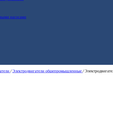
выми насосами
гатели
/
Электродвигатели общепромышленные
/
Электродвигат