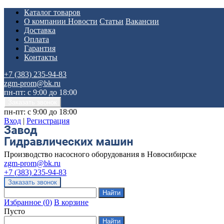
Каталог товаров
О компании
Новости
Статьи
Вакансии
Доставка
Оплата
Гарантия
Контакты
+7 (383) 235-94-83
zgm-prom@bk.ru
пн-пт: с 9:00 до 18:00
пн-пт: с 9:00 до 18:00
Вход
|
Регистрация
Производство насосного оборудования в Новосибирске
zgm-prom@bk.ru
+7 (383) 235-94-83
Избранное
(
0
)
В корзине
Пусто