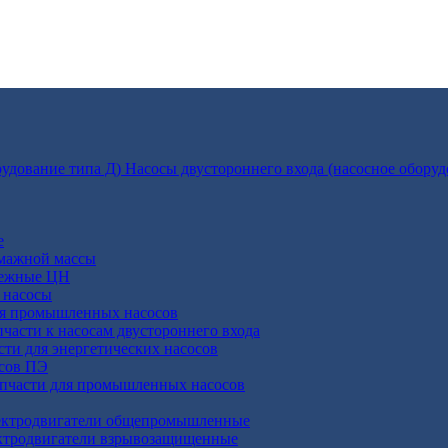
Насосы двустороннего входа (насосное оборуд
е
умажной массы
бежные ЦН
 насосы
ля промышленных насосов
пчасти к насосам двустороннего входа
сти для энергетических насосов
осов ПЭ
апчасти для промышленных насосов
ктродвигатели общепромышленные
ктродвигатели взрывозащищенные