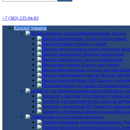
+7 (383) 235-94-83
Каталог товаров
Промышленные насосы
Насосы питательные
Насосы сетевые
Насосы секционные
Насосы химические
Насосы вакуумные
Насосы конденсатны
Насосы для б
Насосы центро
Все промышленные
Запчасти д
За
Запча
Запчасти для нас
Все з
Электродвигатели
Эле
Эле