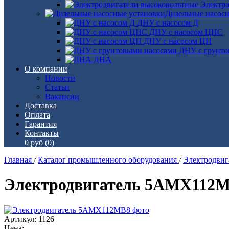
Электро
Дизельные насос
ДНУ с насосом Д
ДНУ с насосом ЦНС
ДНУ с насосом ЦН
ДНУ с грунто
ДНА
О компании
Новости
Статьи
Вакансии
Доставка
Оплата
Гарантия
Контакты
0 руб
(0)
Главная
/
Каталог промышленного оборудования
/
Электродви
Электродвигатель 5АМХ112
Артикул: 1126
Цена: