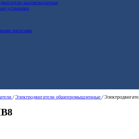
двигатели высоковольтные
ные установки
выми насосами
гатели
/
Электродвигатели общепромышленные
/
Электродвигат
МВ8