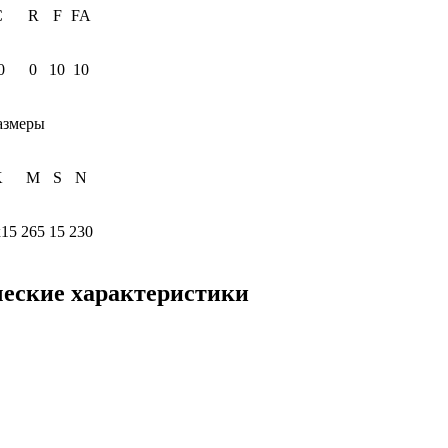
C
R
F
FA
0
0
10
10
азмеры
K
M
S
N
x15
265
15
230
еские характеристики