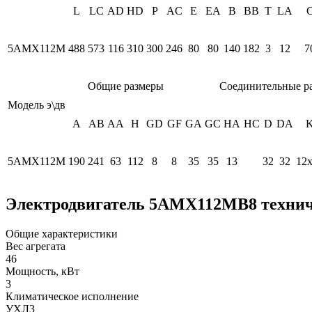
L
LC
AD
HD
P
AC
E
EA
B
BB
T
LA
5АМХ112М
488
573
116
310
300
246
80
80
140
182
3
12
7
Общие размеры
Соединительные р
Модель э\дв
A
AB
AA
H
GD
GF
GA
GC
HA
HC
D
DA
5АМХ112М
190
241
63
112
8
8
35
35
13
32
32
12
Электродвигатель 5АМХ112МВ8 технич
Общие характеристики
Вес агрегата
46
Мощность, кВт
3
Климатическое исполнение
УХЛ3