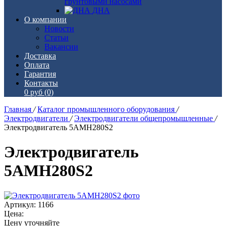
грунтовыми насосами
ДНА
О компании
Новости
Статьи
Вакансии
Доставка
Оплата
Гарантия
Контакты
0 руб
(0)
Главная
/
Каталог промышленного оборудования
/
Электродвигатели
/
Электродвигатели общепромышленные
/
Электродвигатель 5АМН280S2
Электродвигатель
5АМН280S2
Артикул: 1166
Цена:
Цену уточняйте