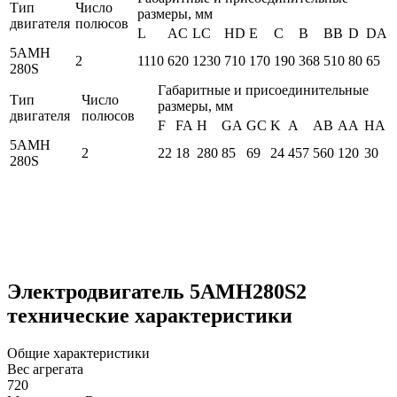
Тип
Число
размеры, мм
двигателя
полюсов
L
AC
LC
HD
E
C
B
BB
D
DA
5АМН
2
1110
620
1230
710
170
190
368
510
80
65
280S
Габаритные и присоединительные
Тип
Число
размеры, мм
двигателя
полюсов
F
FA
H
GA
GC
K
A
AB
AA
HA
5АМН
2
22
18
280
85
69
24
457
560
120
30
280S
Электродвигатель 5АМН280S2
технические характеристики
Общие характеристики
Вес агрегата
720