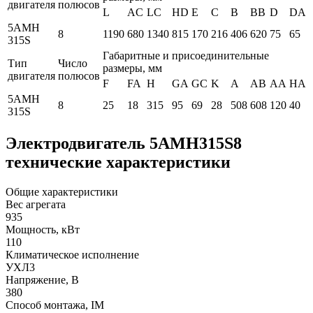
двигателя
полюсов
L
AC
LC
HD
E
C
B
BB
D
DA
5АМН
8
1190
680
1340
815
170
216
406
620
75
65
315S
Габаритные и присоединительные
Тип
Число
размеры, мм
двигателя
полюсов
F
FA
H
GA
GC
K
A
AB
AA
HA
5АМН
8
25
18
315
95
69
28
508
608
120
40
315S
Электродвигатель 5АМН315S8
технические характеристики
Общие характеристики
Вес агрегата
935
Мощность, кВт
110
Климатическое исполнение
УХЛ3
Напряжение, В
380
Способ монтажа, IM