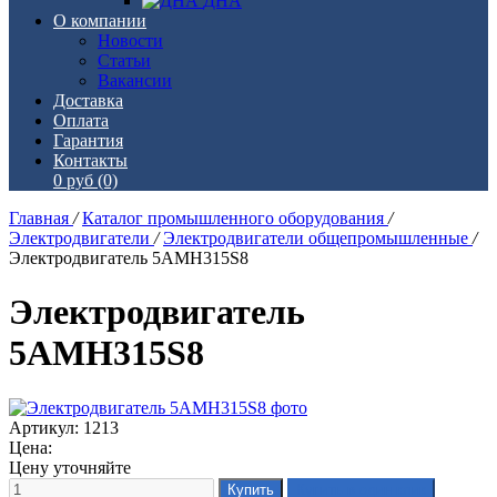
ДНА
О компании
Новости
Статьи
Вакансии
Доставка
Оплата
Гарантия
Контакты
0 руб
(0)
Главная
/
Каталог промышленного оборудования
/
Электродвигатели
/
Электродвигатели общепромышленные
/
Электродвигатель 5АМН315S8
Электродвигатель
5АМН315S8
Артикул: 1213
Цена:
Цену уточняйте