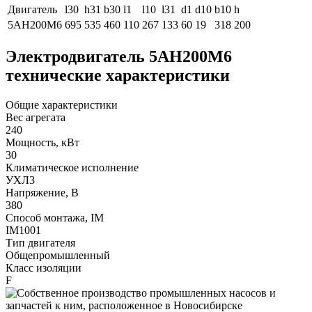
Двигатель
l30
h31
b30
l1
l10
l31
d1
d10
b10
h
5АН200М6
695
535
460
110
267
133
60
19
318
200
Электродвигатель 5АН200М6
технические характеристики
Общие характеристики
Вес агрегата
240
Мощность, кВт
30
Климатическое исполнение
УХЛ3
Напряжение, В
380
Способ монтажа, IM
IM1001
Тип двигателя
Общепромышленный
Класс изоляции
F