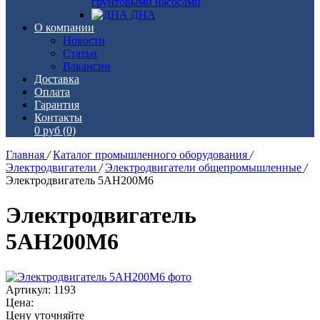
грунтовыми насосами
ДНА
О компании
Новости
Статьи
Вакансии
Доставка
Оплата
Гарантия
Контакты
0 руб
(0)
Главная
/
Каталог промышленного оборудования
/
Электродвигатели
/
Электродвигатели общепромышленные
/
Электродвигатель 5АН200М6
Электродвигатель
5АН200М6
Артикул: 1193
Цена:
Цену уточняйте