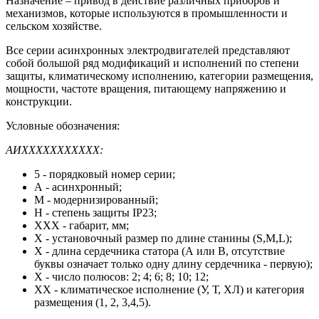
Назначение – привод в действие различных приборов и
механизмов, которые используются в промышленности и
сельском хозяйстве.
Все серии асинхронных электродвигателей представляют
собой большой ряд модификаций и исполнений по степени
защиты, климатическому исполнению, категории размещения,
мощности, частоте вращения, питающему напряжению и
конструкции.
Условные обозначения:
АИХХХХХХХХХХХ:
5 - порядковый номер серии;
А - асинхронный;
М - модернизированный;
Н - степень защиты IP23;
XXX - габарит, мм;
X - установочный размер по длине станины (S,M,L);
X - длина сердечника статора (А или В, отсутствие
буквы означает только одну длину сердечника - первую);
X - число полюсов: 2; 4; 6; 8; 10; 12;
XX - климатическое исполнение (У, Т, ХЛ) и категория
размещения (1, 2, 3,4,5).