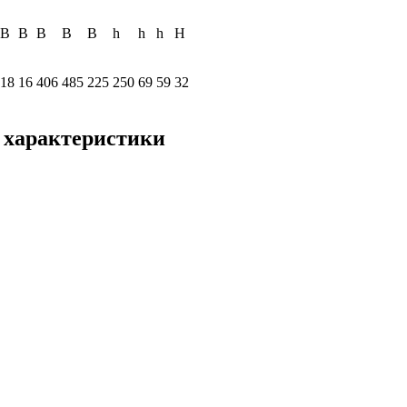
B
B
B
B
B
h
h
h
H
18
16
406
485
225
250
69
59
32
 характеристики