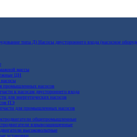
Насосы двустороннего входа (насосное оборуд
е
умажной массы
бежные ЦН
 насосы
ля промышленных насосов
пчасти к насосам двустороннего входа
сти для энергетических насосов
осов ПЭ
апчасти для промышленных насосов
ктродвигатели общепромышленные
ктродвигатели взрывозащищенные
двигатели высоковольтные
ные установки