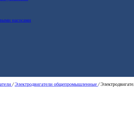
выми насосами
гатели
/
Электродвигатели общепромышленные
/
Электродвигат