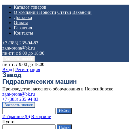
Каталог товаров
О компании
Новости
Статьи
Вакансии
Доставка
Оплата
Гарантия
Контакты
+7 (383) 235-94-83
zgm-prom@bk.ru
пн-пт: с 9:00 до 18:00
пн-пт: с 9:00 до 18:00
Вход
|
Регистрация
Производство насосного оборудования в Новосибирске
zgm-prom@bk.ru
+7 (383) 235-94-83
Избранное
(
0
)
В корзине
Пусто