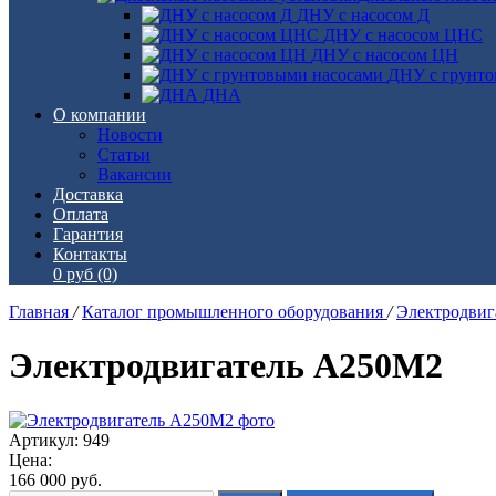
ДНУ с насосом Д
ДНУ с насосом ЦНС
ДНУ с насосом ЦН
ДНУ с грунто
ДНА
О компании
Новости
Статьи
Вакансии
Доставка
Оплата
Гарантия
Контакты
0 руб
(0)
Главная
/
Каталог промышленного оборудования
/
Электродви
Электродвигатель А250М2
Артикул: 949
Цена:
166 000
руб.