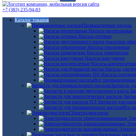
+7 (383) 235-94-83
Каталог товаров
Промышленные насосы
Насосы питательные
Насосы сетевые
Насосы секционные
Насосы химические
Насосы вакуумные
Насосы конденсатны
Насосы для б
Насосы центро
Все промышленные
Запчасти д
За
Запча
Запчасти для нас
Все з
Электродвигатели
Эле
Эле
Электро
Дизельные насос