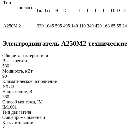
Тип
полюсов
Iзо
Iзз
H
D
I
l
I
I
I
D
D
D
А250М
2
930
1045
595
495
140
110
349
420
168
65
55
24
Электродвигатель А250М2 технические
Общие характеристики
Вес агрегата
530
Мощность, кВт
90
Климатическое исполнение
УХЛ3
Напряжение, В
380
Способ монтажа, IM
IM1001
Тип двигателя
Общепромышленный
Класс изоляции
F