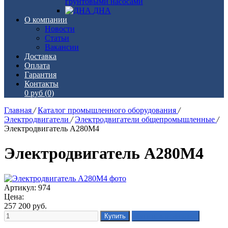
грунтовыми насосами
ДНА
О компании
Новости
Статьи
Вакансии
Доставка
Оплата
Гарантия
Контакты
0 руб
(0)
Главная
/
Каталог промышленного оборудования
/
Электродвигатели
/
Электродвигатели общепромышленные
/
Электродвигатель А280М4
Электродвигатель А280М4
Артикул: 974
Цена:
257 200
руб.