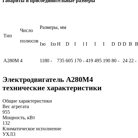
Габариты и присоединительные размеры
Размеры, мм
Число
Тип
полюсов
Iзо
Iзз
H
D
I
l
I
I
I
D
D
D
B
А280М
4
1180
-
735
605
170
-
419
495
190
80
-
24
22
-
Электродвигатель А280М4
технические характеристики
Общие характеристики
Вес агрегата
955
Мощность, кВт
132
Климатическое исполнение
УХЛ3