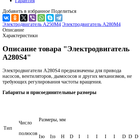
Гарантия
Добавить в избранное
Поделиться
Электродвигатель А250М4
Электродвигатель А280М4
Описание
Характеристики
Описание товара "Электродвигатель
А280S4"
Электродвигатели A280S4 предназначены для привода
насосов, вентиляторов, дымососов и других механизмов, не
требующих регулирования частоты вращения.
Габариты и присоединительные размеры
Размеры, мм
Число
Тип
полюсов
Iзо
Iзз
H
D
I
l
I
I
I
D
D
D