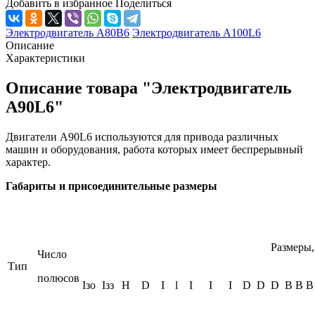
Добавить в избранное
Поделиться
Электродвигатель А80В6
Электродвигатель А100L6
Описание
Характеристики
Описание товара "Электродвигатель
А90L6"
Двигатели А90L6 используются для привода различных
машин и оборудования, работа которых имеет беспрерывный
характер.
Габариты и присоединительные размеры
Размеры, м
Число
Тип
полюсов
Iзо
Iзз
H
D
I
l
I
I
I
D
D
D
B
B
B