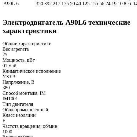
А90L
6
350
392
217
175
50
40
125
155
56
24
19
10
8
6
1
Электродвигатель А90L6 технические
характеристики
Общие характеристики
Вес агрегата
25
Мощность, кВт
01.май
Климатическое исполнение
УХЛ3
Напряжение, В
380
Способ монтажа, IM
IM1001
Тип двигателя
Общепромышленный
Класс изоляции
F
Частота вращения, об/мин
1000