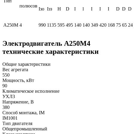
Тип
полюсов
Iзо
Iзз
H
D
I
l
I
I
I
D
D
D
А250М
4
990
1135
595
495
140
140
349
420
168
75
65
24
Электродвигатель А250М4
технические характеристики
Общие характеристики
Вес агрегата
550
Мощность, кВт
90
Климатическое исполнение
УХЛ3
Напряжение, В
380
Способ монтажа, IM
IM1001
Тип двигателя
Общепромышленный