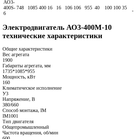
АО3-
400S-
748
1085
400
16
16
106
106
955
40
100
100
35
-
6
Электродвигатель АО3-400М-10
технические характеристики
Общие характеристики
Вес агрегата
1900
Габариты агрегата, мм
1735*1085*955
Мощность, кВт
160
Климатическое исполнение
У3
Напряжение, В
380/660
Способ монтажа, IM
IM1001
Тип двигателя
Общепромышленный
Частота вращения, об/мин
600