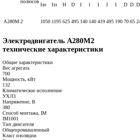
полюсов
Iзо
Iзз
H
D
I
l
I
I
I
D
D
D
А280М
2
1050
1195
625
495
140
140
419
495
190
70
65
2
Электродвигатель А280М2
технические характеристики
Общие характеристики
Вес агрегата
700
Мощность, кВт
132
Климатическое исполнение
УХЛ3
Напряжение, В
380
Способ монтажа, IM
IM1001
Тип двигателя
Общепромышленный
Класс изоляции