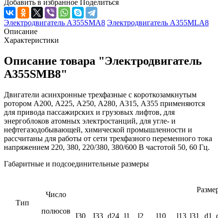
Добавить в избранное
Поделиться
Электродвигатель А355SМА8
Электродвигатель А355МLА8
Описание
Характеристики
Описание товара "Электродвигатель
А355SМВ8"
Двигатели асинхронные трехфазные с короткозамкнутым
ротором А200, А225, А250, А280, А315, А355 применяются
для привода пассажирских и грузовых лифтов, для
энергоблоков атомных электростанций, для угле- и
нефтегазодобывающей, химической промышленности и
рассчитаны для работы от сети трехфазного переменного тока
напряжением 220, 380, 220/380, 380/600 В частотой 50, 60 Гц.
Габаритные и подсоединительные размеры
Разме
Число
Тип
полюсов
I30
I33
d24
l1
l2
l10
l13
l31
d1