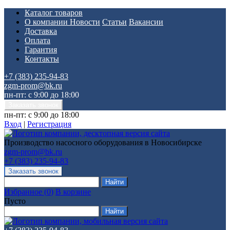
Каталог товаров
О компании
Новости
Статьи
Вакансии
Доставка
Оплата
Гарантия
Контакты
+7 (383) 235-94-83
zgm-prom@bk.ru
пн-пт: с 9:00 до 18:00
пн-пт: с 9:00 до 18:00
Вход
|
Регистрация
Производство насосного оборудования в Новосибирске
zgm-prom@bk.ru
+7 (383) 235-94-83
Избранное
(
0
)
В корзине
Пусто