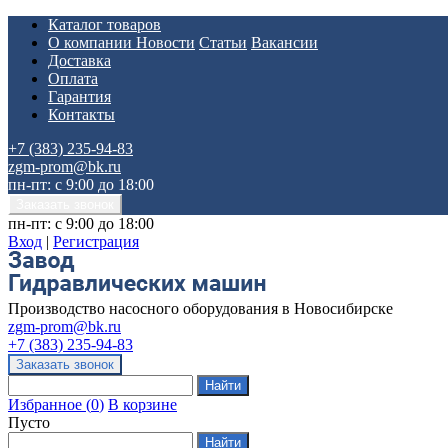
Каталог товаров
О компании
Новости
Статьи
Вакансии
Доставка
Оплата
Гарантия
Контакты
+7 (383) 235-94-83
zgm-prom@bk.ru
пн-пт: с 9:00 до 18:00
пн-пт: с 9:00 до 18:00
Вход
|
Регистрация
Производство насосного оборудования в Новосибирске
zgm-prom@bk.ru
+7 (383) 235-94-83
Избранное
(
0
)
В корзине
Пусто