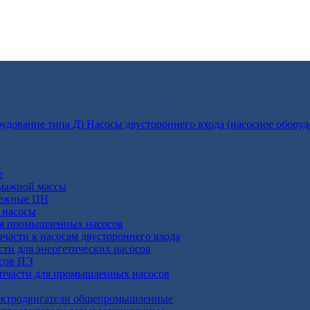
Насосы двустороннего входа (насосное оборуд
е
умажной массы
бежные ЦН
 насосы
ля промышленных насосов
пчасти к насосам двустороннего входа
сти для энергетических насосов
осов ПЭ
апчасти для промышленных насосов
ктродвигатели общепромышленные