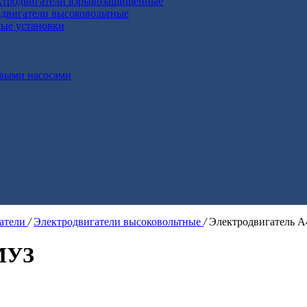
ктродвигатели взрывозащищенные
двигатели высоковольтные
ные установки
выми насосами
гатели
/
Электродвигатели высоковольтные
/
Электродвигатель 
MУЗ