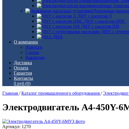
Эле
Электро
Дизельные насос
ДНУ с насосом Д
ДНУ с насосом ЦНС
ДНУ с насосом ЦН
ДНУ с грунто
ДНА
О компании
Новости
Статьи
Вакансии
Доставка
Оплата
Гарантия
Контакты
0 руб
(0)
Главная
/
Каталог промышленного оборудования
/
Электродви
Электродвигатель А4-450Y-6
Артикул: 1270