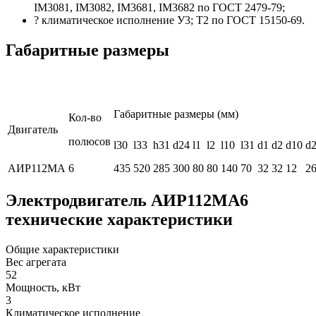
IM3081, IM3082, IM3681, IM3682 по ГОСТ 2479-79;
? климатическое исполнение У3; Т2 по ГОСТ 15150-69.
Габаритные размеры
Габаритные размеры (мм)
Кол-во
Двигатель
полюсов
l30
l33
h31
d24
l1
l2
l10
l31
d1
d2
d10
d
АИР112МА
6
435
520
285
300
80
80
140
70
32
32
12
2
Электродвигатель АИР112МА6
технические характеристики
Общие характеристики
Вес агрегата
52
Мощность, кВт
3
Климатическое исполнение