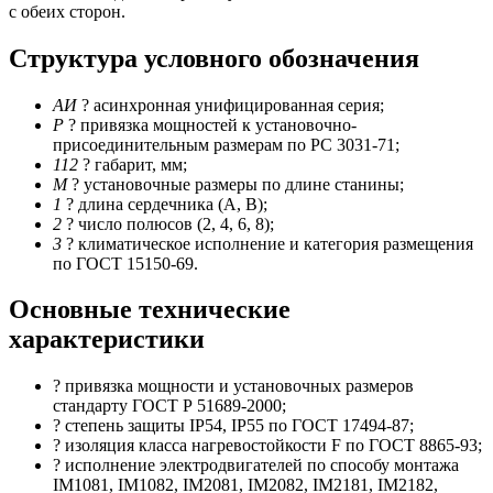
с обеих сторон.
Структура условного обозначения
АИ
? асинхронная унифицированная серия;
Р
? привязка мощностей к установочно-
присоединительным размерам по РС 3031-71;
112
? габарит, мм;
M
? установочные размеры по длине станины;
1
? длина сердечника (А, В);
2
? число полюсов (2, 4, 6, 8);
3
? климатическое исполнение и категория размещения
по ГОСТ 15150-69.
Основные технические
характеристики
? привязка мощности и установочных размеров
стандарту ГОСТ Р 51689-2000;
? степень защиты IP54, IP55 по ГОСТ 17494-87;
? изоляция класса нагревостойкости F по ГОСТ 8865-93;
? исполнение электродвигателей по способу монтажа
IM1081, IM1082, IM2081, IM2082, IM2181, IM2182,