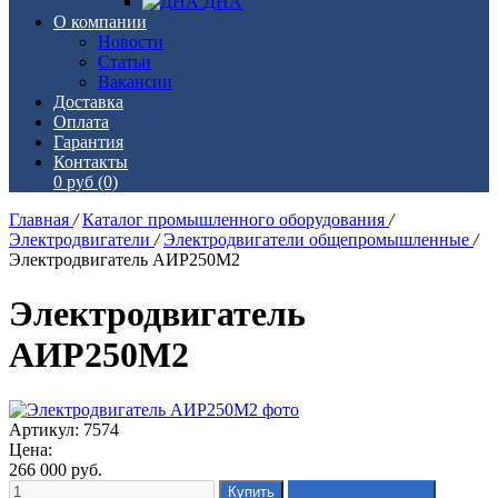
ДНА
О компании
Новости
Статьи
Вакансии
Доставка
Оплата
Гарантия
Контакты
0 руб
(0)
Главная
/
Каталог промышленного оборудования
/
Электродвигатели
/
Электродвигатели общепромышленные
/
Электродвигатель АИР250М2
Электродвигатель
АИР250М2
Артикул: 7574
Цена:
266 000
руб.