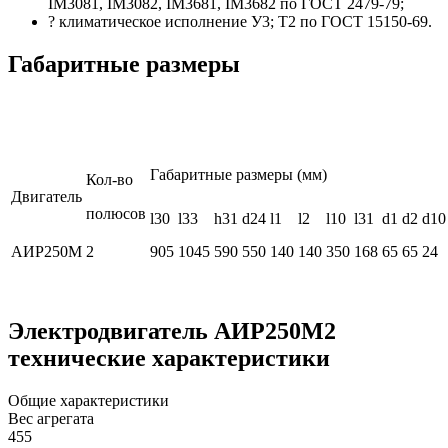
IM3081, IM3082, IM3681, IM3682 по ГОСТ 2479-79;
? климатическое исполнение У3; Т2 по ГОСТ 15150-69.
Габаритные размеры
Габаритные размеры (мм)
Кол-во
Двигатель
полюсов
l30
l33
h31
d24
l1
l2
l10
l31
d1
d2
d10
AИР250М
2
905
1045
590
550
140
140
350
168
65
65
24
Электродвигатель АИР250М2
технические характеристики
Общие характеристики
Вес агрегата
455