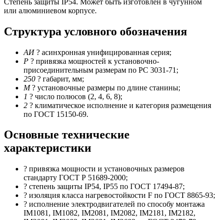
Степень защиты IP54. Может быть изготовлен в чугунном
или алюминиевом корпусе.
Структура условного обозначения
АИ
? асинхронная унифицированная серия;
Р
? привязка мощностей к установочно-
присоединительным размерам по РС 3031-71;
250
? габарит, мм;
М
? установочные размеры по длине станины;
1
? число полюсов (2, 4, 6, 8);
2
? климатическое исполнение и категория размещения
по ГОСТ 15150-69.
Основные технические
характеристики
? привязка мощности и установочных размеров
стандарту ГОСТ Р 51689-2000;
? степень защиты IP54, IP55 по ГОСТ 17494-87;
? изоляция класса нагревостойкости F по ГОСТ 8865-93;
? исполнение электродвигателей по способу монтажа
IM1081, IM1082, IM2081, IM2082, IM2181, IM2182,