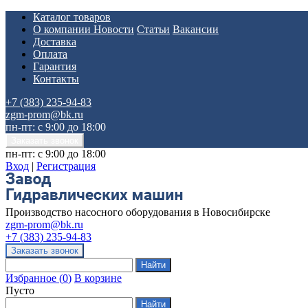
Каталог товаров
О компании
Новости
Статьи
Вакансии
Доставка
Оплата
Гарантия
Контакты
+7 (383) 235-94-83
zgm-prom@bk.ru
пн-пт: с 9:00 до 18:00
пн-пт: с 9:00 до 18:00
Вход
|
Регистрация
Производство насосного оборудования в Новосибирске
zgm-prom@bk.ru
+7 (383) 235-94-83
Избранное
(
0
)
В корзине
Пусто