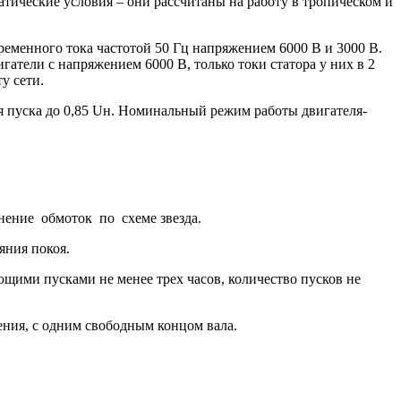
тические условия – они рассчитаны на работу в тропическом и
ременного тока частотой 50 Гц напряжением 6000 В и 3000 В.
гатели с напряжением 6000 В, только токи статора у них в 2
у сети.
я пуска до 0,85 Uн. Номинальный режим работы двигателя-
нение обмоток по схеме звезда.
яния покоя.
ющими пусками не менее трех часов, количество пусков не
ения, с одним свободным концом вала.