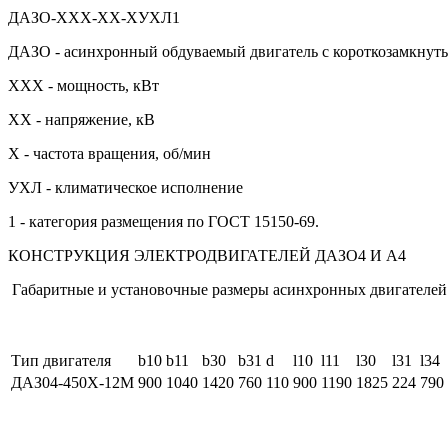
ДАЗО-ХХХ-ХХ-ХУХЛ1
ДАЗО - асинхронный обдуваемый двигатель с короткозамкнут
XXX - мощность, кВт
XX - напряжение, кВ
Х - частота вращения, об/мин
УХЛ - климатическое исполнение
1 - категория размещения по ГОСТ 15150-69.
КОНСТРУКЦИЯ ЭЛЕКТРОДВИГАТЕЛЕЙ ДАЗО4 И А4
Габаритные и установочные размеры асинхронных двигателе
Тип двигателя
b10
b11
b30
b31
d
l10
l11
l30
l31
l34
ДАЗ04-450Х-12М
900
1040
1420
760
110
900
1190
1825
224
790