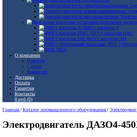
Электродвигатели
Эле
Эле
Электро
Дизельные насос
ДНУ с насосом Д
ДНУ с насосом ЦНС
ДНУ с насосом ЦН
ДНУ с грунто
ДНА
О компании
Новости
Статьи
Вакансии
Доставка
Оплата
Гарантия
Контакты
0 руб
(0)
Главная
/
Каталог промышленного оборудования
/
Электродви
Электродвигатель ДАЗО4-45