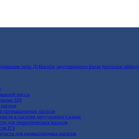
Насосы двустороннего входа (насосное оборуд
е
умажной массы
бежные ЦН
 насосы
ля промышленных насосов
пчасти к насосам двустороннего входа
сти для энергетических насосов
осов ПЭ
апчасти для промышленных насосов