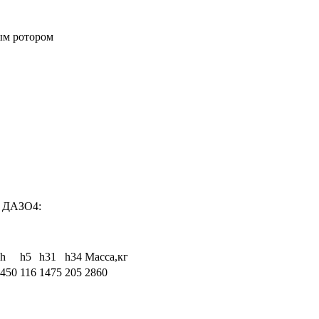
ым ротором
й ДАЗО4:
h
h5
h31
h34
Масса,кг
450
116
1475
205
2860