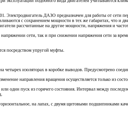
ри эксплуатации подобного вида двигателей учитываются клима
01. Электродвигатель ДАЗО предназначен для работы от сети пе
ливаются с сохранением мощности в тех же габаритах, что и дви
игатели рассчитанные на другие мощности, напряжения и частот
 напряжении сети, так и при снижении напряжения сети за врем
тся посредством упругой муфты.
на четырех изоляторах в коробке выводов. Предусмотрено соеди
зменение направления вращения осуществляется только из состо
 или один пуск из горячего состояния. Интервал между последу
д.
горизонтальное, на лапах, с двумя щитовыми подшипниками кач