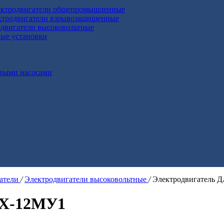
ктродвигатели общепромышленные
ктродвигатели взрывозащищенные
двигатели высоковольтные
ные установки
выми насосами
гатели
/
Электродвигатели высоковольтные
/
Электродвигатель 
0Х-12МУ1