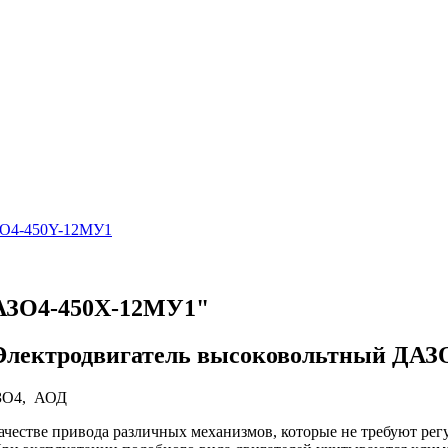
ЗО4-450Y-12МУ1
ДАЗО4-450Х-12МУ1"
Электродвигатель высоковольтный ДАЗ
ЗО4, АОД
естве привода различных механизмов, которые не требуют регу