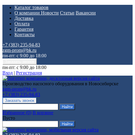
Каталог товаров
О компании
Новости
Статьи
Вакансии
Доставка
Оплата
Гарантия
Контакты
+7 (383) 235-94-83
zgm-prom@bk.ru
пн-пт: с 9:00 до 18:00
пн-пт: с 9:00 до 18:00
Вход
|
Регистрация
Производство насосного оборудования в Новосибирске
zgm-prom@bk.ru
+7 (383) 235-94-83
Избранное
(
0
)
В корзине
Пусто