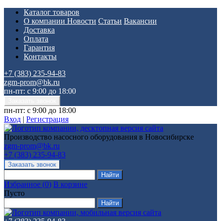
Каталог товаров
О компании
Новости
Статьи
Вакансии
Доставка
Оплата
Гарантия
Контакты
+7 (383) 235-94-83
zgm-prom@bk.ru
пн-пт: с 9:00 до 18:00
пн-пт: с 9:00 до 18:00
Вход
|
Регистрация
Производство насосного оборудования в Новосибирске
zgm-prom@bk.ru
+7 (383) 235-94-83
Избранное
(
0
)
В корзине
Пусто