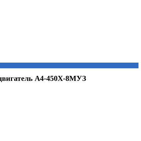
одвигатель А4-450Х-8MУЗ