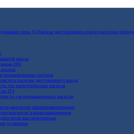
Насосы двустороннего входа (насосное оборуд
е
умажной массы
бежные ЦН
 насосы
ля промышленных насосов
пчасти к насосам двустороннего входа
сти для энергетических насосов
осов ПЭ
апчасти для промышленных насосов
ктродвигатели общепромышленные
ктродвигатели взрывозащищенные
двигатели высоковольтные
ные установки