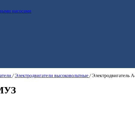
выми насосами
гатели
/
Электродвигатели высоковольтные
/
Электродвигатель 
8MУЗ