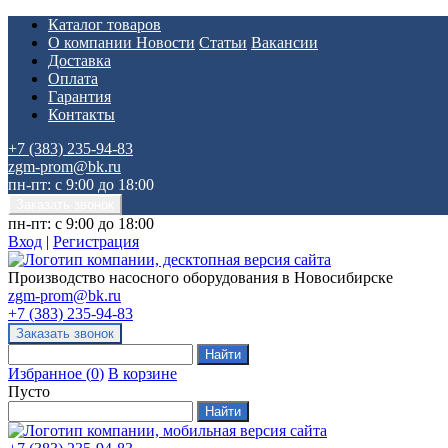
Каталог товаров
О компании
Новости
Статьи
Вакансии
Доставка
Оплата
Гарантия
Контакты
+7 (383) 235-94-83
zgm-prom@bk.ru
пн-пт: с 9:00 до 18:00
пн-пт: с 9:00 до 18:00
Вход
|
Регистрация
Производство насосного оборудования в Новосибирске
zgm-prom@bk.ru
+7 (383) 235-94-83
Избранное
(
0
)
В корзине
Пусто