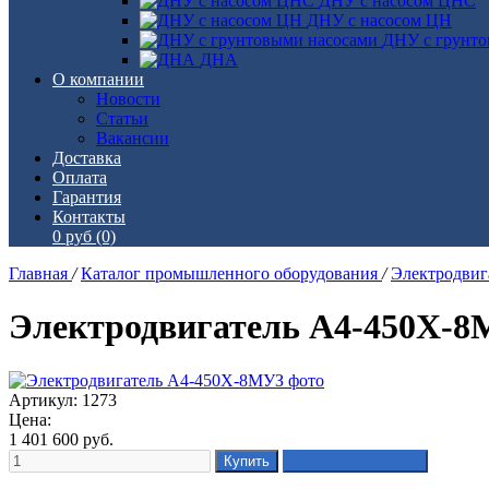
ДНУ с насосом ЦНС
ДНУ с насосом ЦН
ДНУ с грунто
ДНА
О компании
Новости
Статьи
Вакансии
Доставка
Оплата
Гарантия
Контакты
0 руб
(0)
Главная
/
Каталог промышленного оборудования
/
Электродви
Электродвигатель А4-450Х-
Артикул: 1273
Цена:
1 401 600
руб.