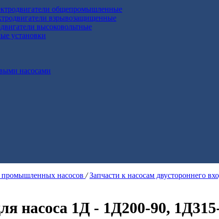
ктродвигатели общепромышленные
ктродвигатели взрывозащищенные
двигатели высоковольтные
ные установки
выми насосами
я промышленных насосов
/
Запчасти к насосам двустороннего вх
я насоса 1Д - 1Д200-90, 1Д315-