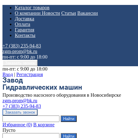
Каталог товаров
О компании
Новости
Статьи
Вакансии
Доставка
Оплата
Гарантия
Контакты
+7 (383) 235-94-83
zgm-prom@bk.ru
пн-пт: с 9:00 до 18:00
пн-пт: с 9:00 до 18:00
Вход
|
Регистрация
Производство насосного оборудования в Новосибирске
zgm-prom@bk.ru
+7 (383) 235-94-83
Избранное
(
0
)
В корзине
Пусто