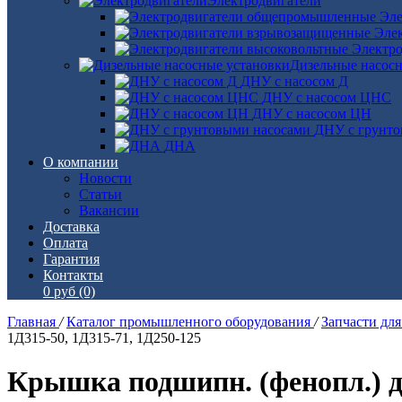
Электродвигатели
Эле
Эле
Электро
Дизельные насос
ДНУ с насосом Д
ДНУ с насосом ЦНС
ДНУ с насосом ЦН
ДНУ с грунто
ДНА
О компании
Новости
Статьи
Вакансии
Доставка
Оплата
Гарантия
Контакты
0 руб
(0)
Главная
/
Каталог промышленного оборудования
/
Запчасти дл
1Д315-50, 1Д315-71, 1Д250-125
Крышка подшипн. (фенопл.) дл