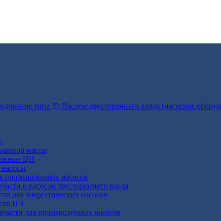
Насосы двустороннего входа (насосное оборуд
е
умажной массы
бежные ЦН
 насосы
ля промышленных насосов
пчасти к насосам двустороннего входа
сти для энергетических насосов
осов ПЭ
апчасти для промышленных насосов