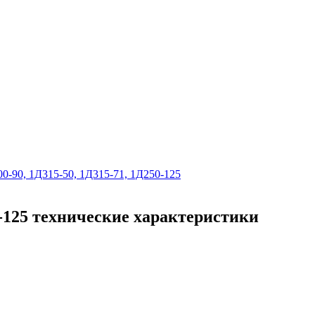
0-90, 1Д315-50, 1Д315-71, 1Д250-125
0-125 технические характеристики