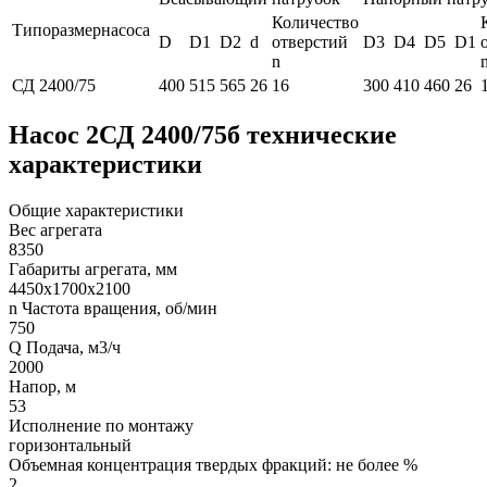
Количество
Типоразмернасоса
D
D1
D2
d
отверстий
D3
D4
D5
D1
n
СД 2400/75
400
515
565
26
16
300
410
460
26
Насос 2СД 2400/75б технические
характеристики
Общие характеристики
Вес агрегата
8350
Габариты агрегата, мм
4450х1700х2100
n Частота вращения, об/мин
750
Q Подача, м3/ч
2000
Напор, м
53
Исполнение по монтажу
горизонтальный
Объемная концентрация твердых фракций: не более %
2