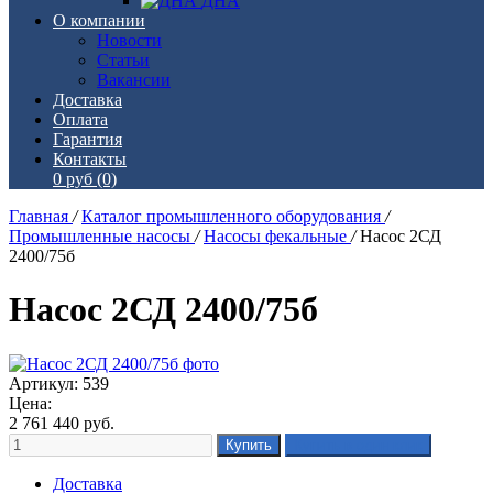
ДНА
О компании
Новости
Статьи
Вакансии
Доставка
Оплата
Гарантия
Контакты
0 руб
(0)
Главная
/
Каталог промышленного оборудования
/
Промышленные насосы
/
Насосы фекальные
/
Насос 2СД
2400/75б
Насос 2СД 2400/75б
Артикул: 539
Цена:
2 761 440
руб.
Доставка