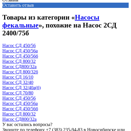
Оставить отзыв
Товары из категории «
Насосы
фекальные
», похожие на Насос 2СД
2400/75б
Насос СД 450/56
Насос СД 450/56а
Насос СД 450/56б
Насос СД 800/32
Насос СД800/32а
Насос СД 800/32б
Насос СД 16/10
Насос СД 32/40
Насос СД 32/40а(б)
Насос СД 70/80
Насос СД 450/56
Насос СД 450/56а
Насос СД 450/56б
Насос СД 800/32
Насос СД800/32а
У вас остались вопросы?
Звоните по телефону
+7 (383) 235-94-83
в Новосибирске или