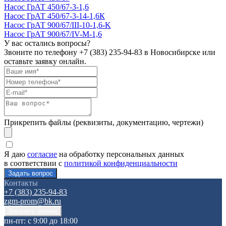
Насос ГрАТ 450/67-3-1,6
Насос ГрАТ 450/67-3-14-1,6К
Насос ГрАТ 900/67/III-10-1,6-K
Насос ГрАТ 900/67/IV-М-1,6
У вас остались вопросы?
Звоните по телефону
+7 (383) 235-94-83
в Новосибирске или
оставьте заявку онлайн.
Прикрепить файлы (реквизиты, документацию, чертежи)
Я даю
согласие
на обработку персональных данных
в соответствии с
политикой конфиденциальности
Контакты
+7 (383) 235-94-83
zgm-prom@bk.ru
пн-пт: с 9:00 до 18:00