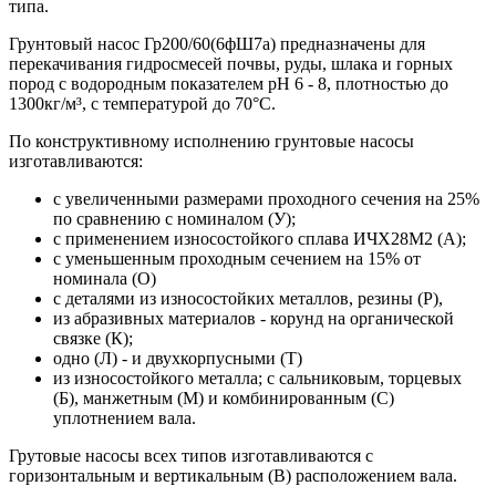
типа.
Грунтовый насос Гр200/60(6фШ7а) предназначены для
перекачивания гидросмесей почвы, руды, шлака и горных
пород с водородным показателем рН 6 - 8, плотностью до
1300кг/м³, с температурой до 70°С.
По конструктивному исполнению грунтовые насосы
изготавливаются:
с увеличенными размерами проходного сечения на 25%
по сравнению с номиналом (У);
с применением износостойкого сплава ИЧХ28М2 (А);
с уменьшенным проходным сечением на 15% от
номинала (О)
с деталями из износостойких металлов, резины (Р),
из абразивных материалов - корунд на органической
связке (К);
одно (Л) - и двухкорпусными (Т)
из износостойкого металла; с сальниковым, торцевых
(Б), манжетным (М) и комбинированным (С)
уплотнением вала.
Грутовые насосы всех типов изготавливаются с
горизонтальным и вертикальным (В) расположением вала.