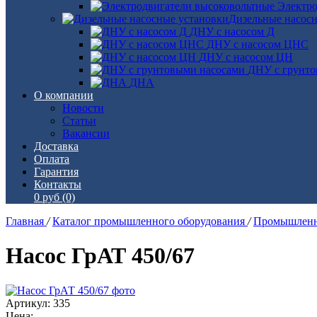
Электро
Дизельные насос
ДНУ с насосом Д
ДНУ с насосом ЦНС
ДНУ с насосом ЦН
ДНУ с грунто
ДНА
О компании
Новости
Статьи
Вакансии
Доставка
Оплата
Гарантия
Контакты
0 руб
(0)
Главная
/
Каталог промышленного оборудования
/
Промышленн
Насос ГрАТ 450/67
Артикул: 335
Цена: