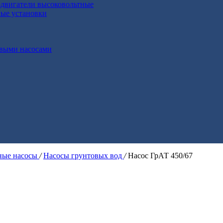
двигатели высоковольтные
ные установки
выми насосами
ые насосы
/
Насосы грунтовых вод
/
Насос ГрАТ 450/67