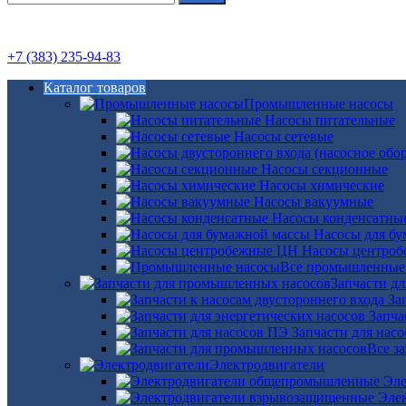
+7 (383) 235-94-83
Каталог товаров
Промышленные насосы
Насосы питательные
Насосы сетевые
Насосы секционные
Насосы химические
Насосы вакуумные
Насосы конденсатны
Насосы для б
Насосы центро
Все промышленные
Запчасти д
За
Запча
Запчасти для нас
Все з
Электродвигатели
Эле
Эле