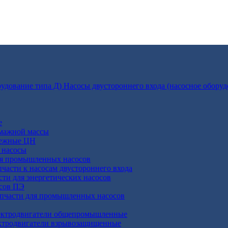
Насосы двустороннего входа (насосное оборуд
е
умажной массы
бежные ЦН
 насосы
ля промышленных насосов
пчасти к насосам двустороннего входа
сти для энергетических насосов
осов ПЭ
апчасти для промышленных насосов
ктродвигатели общепромышленные
ктродвигатели взрывозащищенные