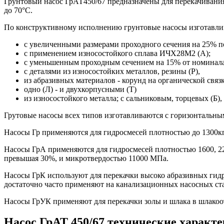
Грунтовый насос ГрАТ450/67 предназначены для перекачивания 
до 70°С.
По конструктивному исполнению грунтовые насосы изготавли
с увеличенными размерами проходного сечения на 25% п
с применением износостойкого сплава ИЧХ28М2 (А);
с уменьшенным проходным сечением на 15% от номинала
с деталями из износостойких металлов, резины (Р),
из абразивных материалов - корунд на органической связк
одно (Л) - и двухкорпусными (Т)
из износостойкого металла; с сальниковым, торцевых (Б
Грутовые насосы всех типов изготавливаются с горизонтальны
Насосы Гр применяются для гидросмесей плотностью до 1300кг
Насосы ГрА применяются для гидросмесей плотностью 1600, 22
превышая 30%, и микротвердостью 11000 МПа.
Насосы ГрК используют для перекачки высоко абразивных гид
достаточно часто применяют на канализационных насосных ст
Насосы ГрУК применяют для перекачки золы и шлака в шлакоо
Насос ГрАТ 450/67 технические характ