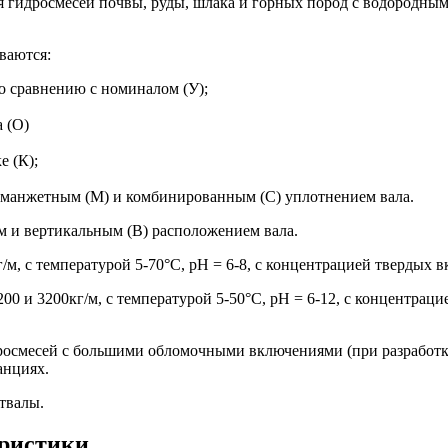
гидросмесей почвы, руды, шлака и горных пород с водородным п
ваются:
о сравнению с номиналом (У);
 (О)
е (К);
), манжетным (М) и комбинированным (С) уплотнением вала.
м и вертикальным (В) расположением вала.
/м, с температурой 5-70°С, рН = 6-8, с концентрацией твердых
00 и 3200кг/м, с температурой 5-50°С, рН = 6-12, с концентра
росмесей с большими обломочными включениями (при разработк
анциях.
твалы.
еристики