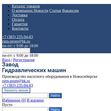
Каталог товаров
О компании
Новости
Статьи
Вакансии
Доставка
Оплата
Гарантия
Контакты
+7 (383) 235-94-83
zgm-prom@bk.ru
пн-пт: с 9:00 до 18:00
пн-пт: с 9:00 до 18:00
Вход
|
Регистрация
Производство насосного оборудования в Новосибирске
zgm-prom@bk.ru
+7 (383) 235-94-83
Избранное
(
0
)
В корзине
Пусто