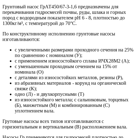
Грунтовый насос ГрАТ450/67-3-1,6 предназначены для
перекачивания гидросмесей почвы, руды, шлака и горных
пород с водородным показателем рН 6 - 8, плотностью до
1300кг/м³, с температурой до 70°С.
По конструктивному исполнению грунтовые насосы
изготавливаются:
с увеличенными размерами проходного сечения на 25%
по сравнению с номиналом (У);
с применением износостойкого сплава ИЧХ28М2 (А);
с уменьшенным проходным сечением на 15% от
номинала (О)
с деталями из износостойких металлов, резины (Р),
из абразивных материалов - корунд на органической
связке (К);
одно (Л) - и двухкорпусными (Т)
из износостойкого металла; с сальниковым, торцевых
(Б), манжетным (М) и комбинированным (С)
уплотнением вала.
Грутовые насосы всех типов изготавливаются с
горизонтальным и вертикальным (В) расположением вала.
Насосы Гр применяются для гидросмесей плотностью до