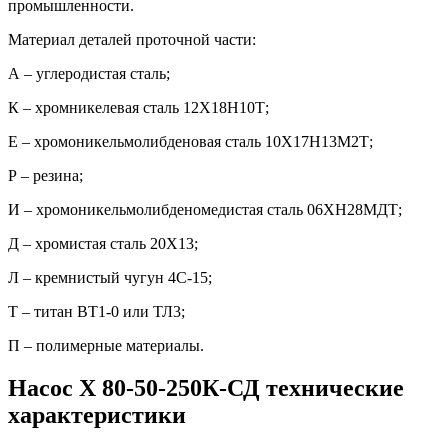
промышленности.
Материал деталей проточной части:
А – углеродистая сталь;
К – хромникелевая сталь 12Х18Н10Т;
Е – хромоникельмолибденовая сталь 10Х17Н13М2Т;
Р – резина;
И – хромоникельмолибденомедистая сталь 06ХН28МДТ;
Д – хромистая сталь 20Х13;
Л – кремнистый чугун 4С-15;
Т – титан ВТ1-0 или ТЛ3;
П – полимерные материалы.
Насос Х 80-50-250К-СД технические
характеристики