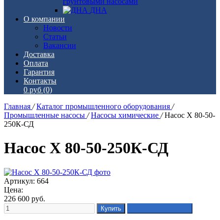
грунтовыми насосами
ДНА
О компании
Новости
Статьи
Вакансии
Доставка
Оплата
Гарантия
Контакты
0 руб
(0)
Главная
/
Каталог промышленного оборудования
/
Промышленные насосы
/
Насосы химические
/
Насос Х 80-50-
250К-СД
Насос Х 80-50-250К-СД
Артикул: 664
Цена:
226 600
руб.