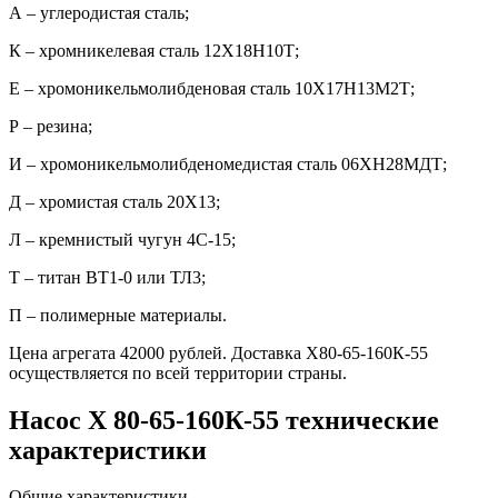
А – углеродистая сталь;
К – хромникелевая сталь 12Х18Н10Т;
Е – хромоникельмолибденовая сталь 10Х17Н13М2Т;
Р – резина;
И – хромоникельмолибденомедистая сталь 06ХН28МДТ;
Д – хромистая сталь 20Х13;
Л – кремнистый чугун 4С-15;
Т – титан ВТ1-0 или ТЛ3;
П – полимерные материалы.
Цена агрегата 42000 рублей. Доставка Х80-65-160К-55
осуществляется по всей территории страны.
Насос Х 80-65-160К-55 технические
характеристики
Общие характеристики