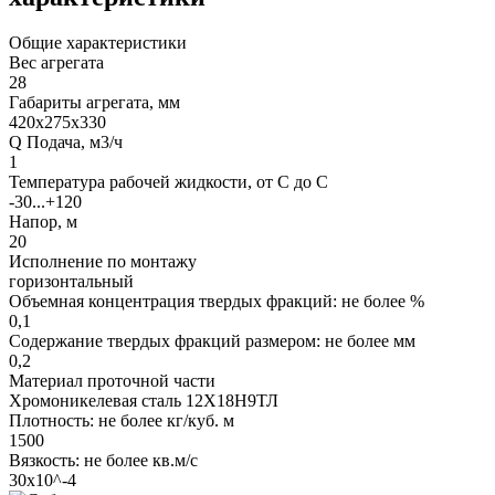
Общие характеристики
Вес агрегата
28
Габариты агрегата, мм
420х275х330
Q Подача, м3/ч
1
Температура рабочей жидкости, от С до С
-30...+120
Напор, м
20
Исполнение по монтажу
горизонтальный
Объемная концентрация твердых фракций: не более %
0,1
Содержание твердых фракций размером: не более мм
0,2
Материал проточной части
Хромоникелевая сталь 12Х18Н9ТЛ
Плотность: не более кг/куб. м
1500
Вязкость: не более кв.м/с
30х10^-4