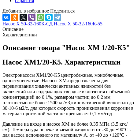
Гарантия
Добавить в избранное
Поделиться
Насос Х 50-32-160К-СД
Насос Х 50-32-160К-55
Описание
Характеристики
Описание товара "Насос ХМ 1/20-К5"
Насос ХМ1/20-К5. Характеристики
Электронасосы ХМ1/20-К5 центробежные, моноблочные,
одноступенчатые. Насосы ХМ-предназначены для
перекачивания химически активных жидкостей без
включений или содержащих твердые включения с объемной
концентрацией до 0,1%, размером частиц до 0,2 мм,
плотностью не более 1500 кг/м3,кинематической вязкостью до
30·10-6 м2/с, для которых скорость проникновения коррозии в
материал проточной части не превышает 0,1 мм/год.
Давление на входе в насосе ХМ не более 0,35 МПа (3,5 кгс/
см). Температура перекачиваемой жидкости от -30 до +90°С -
для насоса исполненого по материалу А, от -40 до +120°С -