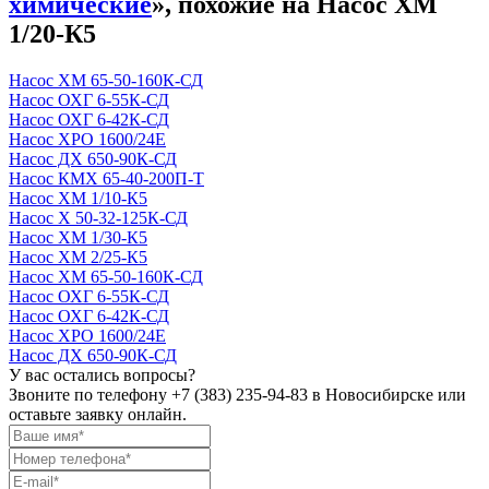
химические
», похожие на Насос ХМ
1/20-К5
Насос ХМ 65-50-160К-СД
Насос ОХГ 6-55К-СД
Насос ОХГ 6-42К-СД
Насос ХРО 1600/24Е
Насос ДХ 650-90К-СД
Насос КМХ 65-40-200П-Т
Насос ХМ 1/10-К5
Насос Х 50-32-125К-СД
Насос ХМ 1/30-К5
Насос ХМ 2/25-К5
Насос ХМ 65-50-160К-СД
Насос ОХГ 6-55К-СД
Насос ОХГ 6-42К-СД
Насос ХРО 1600/24Е
Насос ДХ 650-90К-СД
У вас остались вопросы?
Звоните по телефону
+7 (383) 235-94-83
в Новосибирске или
оставьте заявку онлайн.