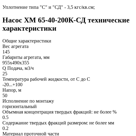
Уплотнение типа "С" и "СД" - 3,5 кгс/кв.см;
Насос ХМ 65-40-200К-СД технические
характеристики
Общие характеристики
Вес агрегата
145
Габариты агрегата, мм
955х490х355
Q Подача, м3/ч
25
Температура рабочей жидкости, от С до С
-20...+100
Напор, м
50
Исполнение по монтажу
горизонтальный
Объемная концентрация твердых фракций: не более %
0.5
Содержание твердых фракций размером: не более мм
0.2
Материал проточной части