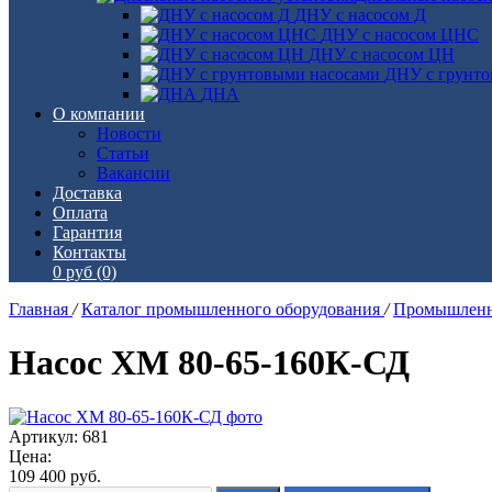
ДНУ с насосом Д
ДНУ с насосом ЦНС
ДНУ с насосом ЦН
ДНУ с грунто
ДНА
О компании
Новости
Статьи
Вакансии
Доставка
Оплата
Гарантия
Контакты
0 руб
(0)
Главная
/
Каталог промышленного оборудования
/
Промышленн
Насос ХМ 80-65-160К-СД
Артикул: 681
Цена:
109 400
руб.