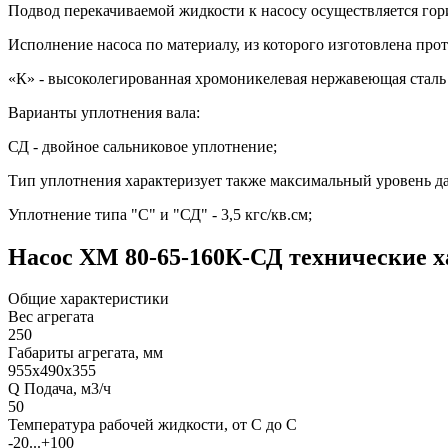
Подвод перекачиваемой жидкости к насосу осуществляется гори
Исполнение насоса по материалу, из которого изготовлена прот
«К» - высоколегированная хромоникелевая нержавеющая стал
Варианты уплотнения вала:
СД - двойное сальниковое уплотнение;
Тип уплотнения характеризует также максимальный уровень да
Уплотнение типа "С" и "СД" - 3,5 кгс/кв.см;
Насос ХМ 80-65-160К-СД технические 
Общие характеристики
Вес агрегата
250
Габариты агрегата, мм
955х490х355
Q Подача, м3/ч
50
Температура рабочей жидкости, от С до С
-20...+100