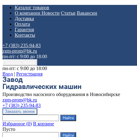
Каталог товаров
О компании
Новости
Статьи
Вакансии
Доставка
Оплата
Гарантия
Контакты
+7 (383) 235-94-83
zgm-prom@bk.ru
пн-пт: с 9:00 до 18:00
пн-пт: с 9:00 до 18:00
Вход
|
Регистрация
Производство насосного оборудования в Новосибирске
zgm-prom@bk.ru
+7 (383) 235-94-83
Избранное
(
0
)
В корзине
Пусто