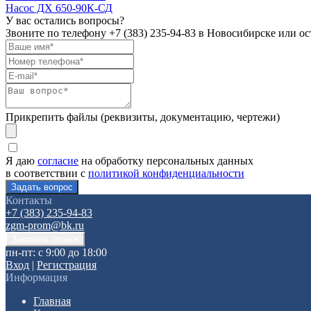
Насос ДХ 650-90К-СД
У вас остались вопросы?
Звоните по телефону
+7 (383) 235-94-83
в Новосибирске или ост
Прикрепить файлы (реквизиты, документацию, чертежи)
Я даю
согласие
на обработку персональных данных
в соответствии с
политикой конфиденциальности
Контакты
+7 (383) 235-94-83
zgm-prom@bk.ru
пн-пт: с 9:00 до 18:00
Вход
|
Регистрация
Информация
Главная