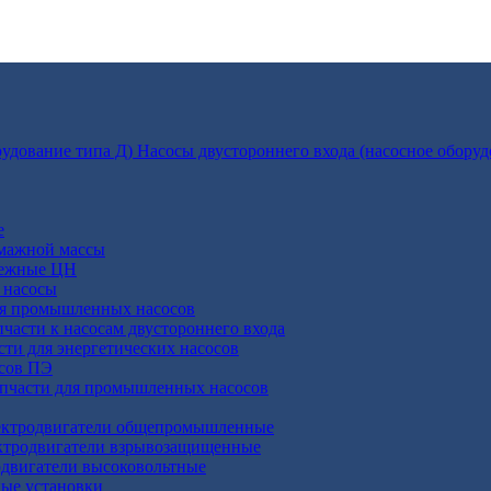
Насосы двустороннего входа (насосное оборуд
е
умажной массы
бежные ЦН
 насосы
ля промышленных насосов
пчасти к насосам двустороннего входа
сти для энергетических насосов
осов ПЭ
апчасти для промышленных насосов
ктродвигатели общепромышленные
ктродвигатели взрывозащищенные
двигатели высоковольтные
ные установки