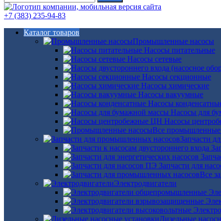
+7 (383) 235-94-83
Каталог товаров
Промышленные насосы
Насосы питательные
Насосы сетевые
Насосы секционные
Насосы химические
Насосы вакуумные
Насосы конденсатны
Насосы для б
Насосы центро
Все промышленные
Запчасти д
За
Запча
Запчасти для нас
Все з
Электродвигатели
Эле
Эле
Электро
Дизельные насос