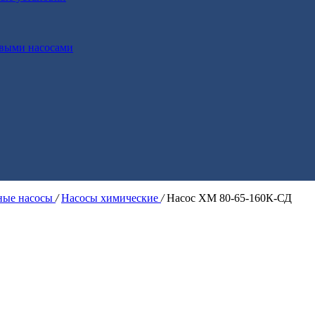
выми насосами
ые насосы
/
Насосы химические
/
Насос ХМ 80-65-160К-СД