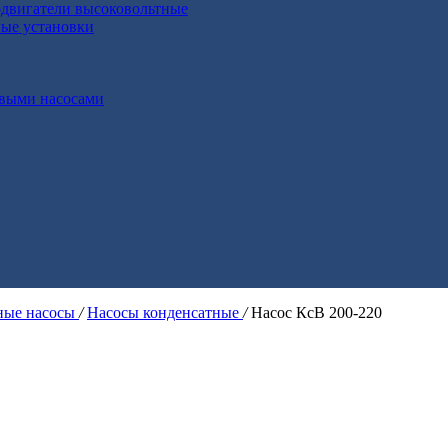
двигатели высоковольтные
ные установки
выми насосами
ые насосы
/
Насосы конденсатные
/
Насос КсВ 200-220