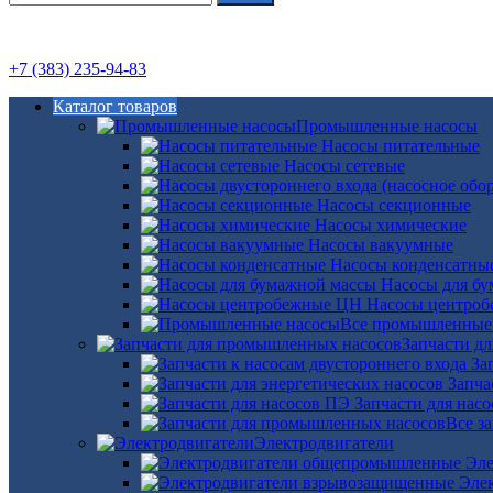
+7 (383) 235-94-83
Каталог товаров
Промышленные насосы
Насосы питательные
Насосы сетевые
Насосы секционные
Насосы химические
Насосы вакуумные
Насосы конденсатны
Насосы для б
Насосы центро
Все промышленные
Запчасти д
За
Запча
Запчасти для нас
Все з
Электродвигатели
Эле
Эле