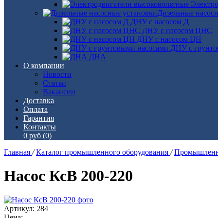
Электро
Дизельные насос
ДНУ с насосом Д
ДНУ с насосом ЦНС
ДНУ с насосом ЦН
ДНУ с грунто
ДНА
О компании
Новости
Статьи
Вакансии
Доставка
Оплата
Гарантия
Контакты
0 руб
(0)
Главная
/
Каталог промышленного оборудования
/
Промышленн
Насос КсВ 200-220
Артикул: 284
Цена: