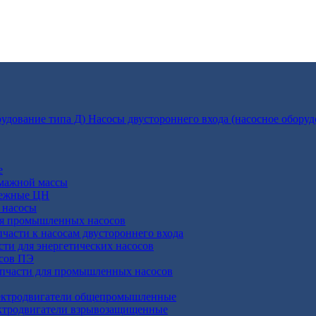
Насосы двустороннего входа (насосное оборуд
е
умажной массы
бежные ЦН
 насосы
ля промышленных насосов
пчасти к насосам двустороннего входа
сти для энергетических насосов
осов ПЭ
апчасти для промышленных насосов
ктродвигатели общепромышленные
ктродвигатели взрывозащищенные