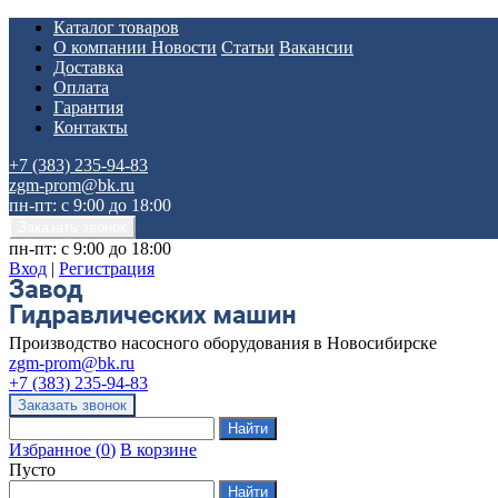
Каталог товаров
О компании
Новости
Статьи
Вакансии
Доставка
Оплата
Гарантия
Контакты
+7 (383) 235-94-83
zgm-prom@bk.ru
пн-пт: с 9:00 до 18:00
пн-пт: с 9:00 до 18:00
Вход
|
Регистрация
Производство насосного оборудования в Новосибирске
zgm-prom@bk.ru
+7 (383) 235-94-83
Избранное
(
0
)
В корзине
Пусто