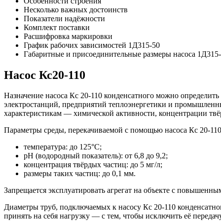
Особенности строения
Несколько важных достоинств
Показатели надёжности
Комплект поставки
Расшифровка маркировки
График рабочих зависимостей 1Д315-50
Габаритные и присоединительные размеры насоса 1Д315
Насос Кс20-110
Назначение насоса Кс 20-110 конденсатного можно определить
электростанций, предприятий теплоэнергетики и промышленных
характеристикам — химической активности, концентрации твё
Параметры среды, перекачиваемой с помощью насоса Кс 20-11
температура: до 125°С;
pH (водородный показатель): от 6,8 до 9,2;
концентрация твёрдых частиц: до 5 мг/л;
размеры таких частиц: до 0,1 мм.
Запрещается эксплуатировать агрегат на объекте с повышенны
Диаметры труб, подключаемых к насосу Кс 20-110 конденсатно
принять на себя нагрузку — с тем, чтобы исключить её переда