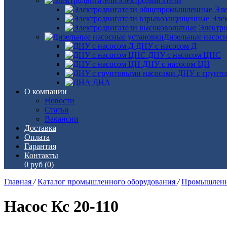
Электродвигатели
Эле
Эле
Электро
Дизельные насос
ДНУ с насосом Д
ДНУ с насосом ЦНС
ДНУ с насосом ЦН
ДНУ с грунто
ДНА
О компании
Новости
Статьи
Вакансии
Доставка
Оплата
Гарантия
Контакты
0 руб
(0)
Главная
/
Каталог промышленного оборудования
/
Промышленн
Насос Кс 20-110