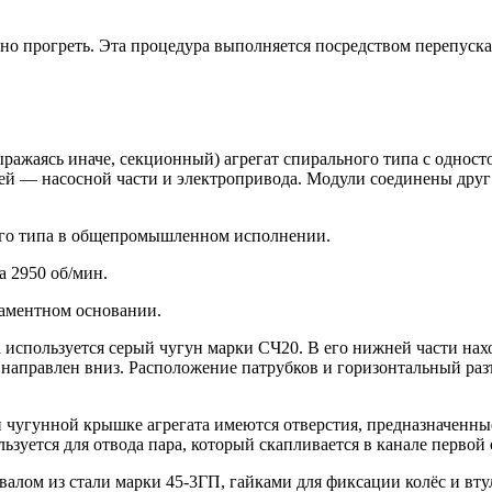
но прогреть. Эта процедура выполняется посредством перепуска 
ыражаясь иначе, секционный) агрегат спирального типа с одно
ей — насосной части и электропривода. Модули соединены друг
ого типа в общепромышленном исполнении.
а 2950 об/мин.
даментном основании.
па используется серый чугун марки СЧ20. В его нижней части н
направлен вниз. Расположение патрубков и горизонтальный разъ
и чугунной крышке агрегата имеются отверстия, предназначенны
зуется для отвода пара, который скапливается в канале первой 
 валом из стали марки 45-3ГП, гайками для фиксации колёс и в