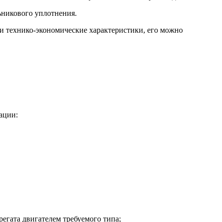
льникового уплотнения.
ои технико-экономические характеристики, его можно
ации:
регата двигателем требуемого типа;