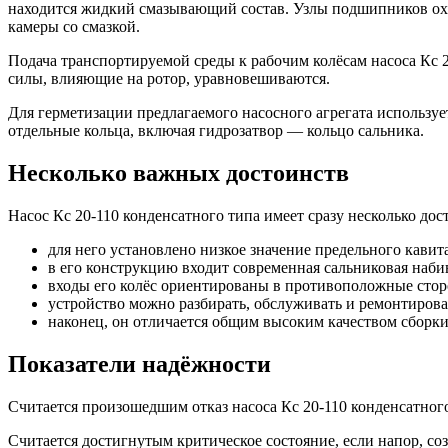
находится жидкий смазывающий состав. Узлы подшипников ох
камеры со смазкой.
Подача транспортируемой среды к рабочим колёсам насоса Кс 
силы, влияющие на ротор, уравновешиваются.
Для герметизации предлагаемого насосного агрегата использу
отдельные кольца, включая гидрозатвор — кольцо сальника.
Несколько важных достоинств
Насос Кс 20-110 конденсатного типа имеет сразу несколько до
для него установлено низкое значение предельного кавит
в его конструкцию входит современная сальниковая наби
входы его колёс ориентированы в противоположные сторо
устройство можно разбирать, обслуживать и ремонтирова
наконец, он отличается общим высоким качеством сборки
Показатели надёжности
Считается произошедшим отказ насоса Кс 20-110 конденсатного 
Считается достигнутым критическое состояние, если напор, с