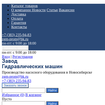
Каталог товаров
О компании
Новости
Статьи
Вакансии
Доставка
Оплата
Гарантия
Контакты
+7 (383) 235-94-83
zgm-prom@bk.ru
пн-пт: с 9:00 до 18:00
пн-пт: с 9:00 до 18:00
Вход
|
Регистрация
Производство насосного оборудования в Новосибирске
zgm-prom@bk.ru
+7 (383) 235-94-83
Избранное
(
0
)
В корзине
Пусто