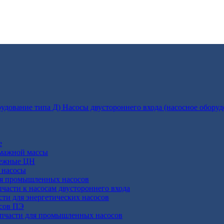
Насосы двустороннего входа (насосное оборуд
е
умажной массы
бежные ЦН
 насосы
ля промышленных насосов
пчасти к насосам двустороннего входа
сти для энергетических насосов
осов ПЭ
апчасти для промышленных насосов