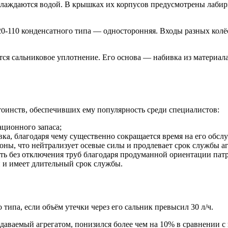
лаждаются водой. В крышках их корпусов предусмотрены лаби
20-110 конденсатного типа — односторонняя. Входы разных кол
ется сальниковое уплотнение. Его основа — набивка из матери
стоинств, обеспечивших ему популярность среди специалистов:
ационного запаса;
вка, благодаря чему существенно сокращается время на его обсл
ны, что нейтрализует осевые силы и продлевает срок службы аг
ть без отключения труб благодаря продуманной ориентации патр
 и имеет длительный срок службы.
типа, если объём утечки через его сальник превысил 30 л/ч.
оздаваемый агрегатом, понизился более чем на 10% в сравнении