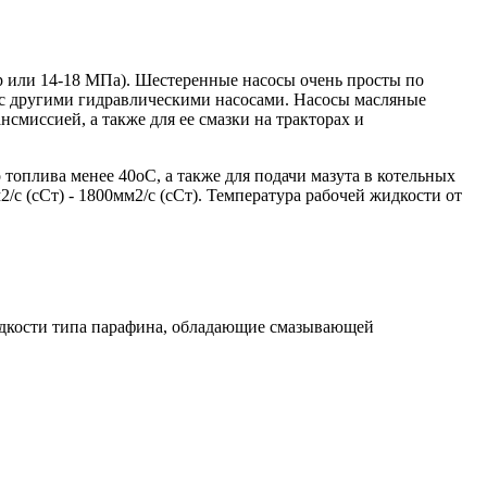
р или 14-18 МПа). Шестеренные насосы очень просты по
ю с другими гидравлическими насосами. Насосы масляные
смиссией, а также для ее смазки на тракторах и
топлива менее 40oС, а также для подачи мазута в котельных
с (сСт) - 1800мм2/с (сСт). Температура рабочей жидкости от
жидкости типа парафина, обладающие смазывающей