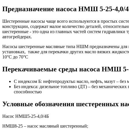
Предназначение насоса НМШ 5-25-4,0/
Шестеренные насосы чаще всего используются в простых систе
конструкции, содержат малое количество деталей, относитель
шестеренные - это одна из главных частей систем гидравлики т
автогрейдерах.
Насосы шестеренные масляные типа НШМ предназначены для пер
установках, также для перекачки других масло вязких жидкост
10°С до 70°С
Перекачиваемые среды насоса НМШ 5-2
С индексом Б: нефтепродукты
:
масло, нефть, мазут – без
Без индекса: дизельное топливо (ДТ) – без механически
способностью
Условные обозначения шестеренных на
Насос НМШ5-25-4,0/4Б
НМШ8-25 – насос масляный шестеренный;