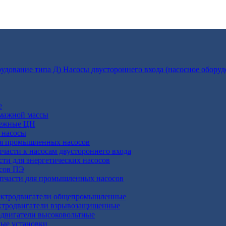
Насосы двустороннего входа (насосное оборуд
е
умажной массы
бежные ЦН
 насосы
ля промышленных насосов
пчасти к насосам двустороннего входа
сти для энергетических насосов
осов ПЭ
апчасти для промышленных насосов
ктродвигатели общепромышленные
ктродвигатели взрывозащищенные
двигатели высоковольтные
ные установки