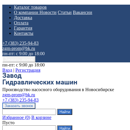
Каталог товаров
О компании
Новости
Статьи
Вакансии
Доставка
Оплата
Гарантия
Контакты
+7 (383) 235-94-83
zgm-prom@bk.ru
пн-пт: с 9:00 до 18:00
пн-пт: с 9:00 до 18:00
Вход
|
Регистрация
Производство насосного оборудования в Новосибирске
zgm-prom@bk.ru
+7 (383) 235-94-83
Избранное
(
0
)
В корзине
Пусто