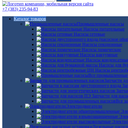
+7 (383) 235-94-83
Каталог товаров
Промышленные насосы
Насосы питательные
Насосы сетевые
Насосы секционные
Насосы химические
Насосы вакуумные
Насосы конденсатны
Насосы для б
Насосы центро
Все промышленные
Запчасти д
За
Запча
Запчасти для нас
Все з
Электродвигатели
Эле
Эле
Электро
Дизельные насос