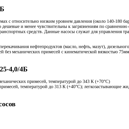
4Б
мах с относительно низким уровнем давления (около 140-180 ба
но дешевые и менее чувствительны к загрязнениям по сравнени
ранспортных средств. Данные насосы служат для управления тран
екачивания нефтепродуктов (масло, нефть, мазут), дизельного 
ей без механических примесей с кинематической вязкостью 75мм2/
5-4,0/4Б
 механических примесей, температурой до 343 К (+70°С)
х примесей, температурой до 313 К (+40°С); легкозастывающие 
сосов