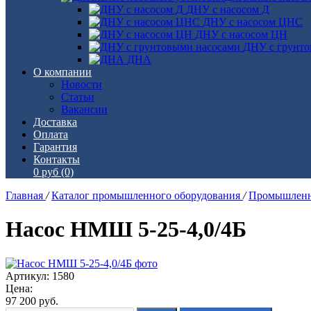
ДНУ с насосом Д
ДНУ с насосом ЦНС
ДНУ с насосом ЦН
ДНУ с грунто
ДНА
О компании
Новости
Статьи
Вакансии
Доставка
Оплата
Гарантия
Контакты
0 руб
(0)
Главная
/
Каталог промышленного оборудования
/
Промышленн
Насос НМШ 5-25-4,0/4Б
Артикул: 1580
Цена:
97 200
руб.