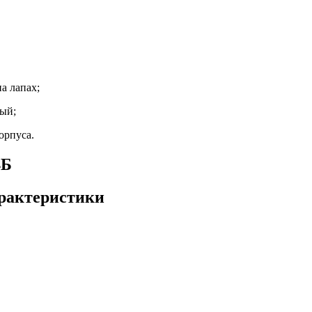
а лапах;
ый;
орпуса.
4Б
арактеристики