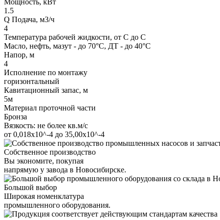
Мощность, кВт
1.5
Q Подача, м3/ч
4
Температура рабочей жидкости, от С до С
Масло, нефть, мазут - до 70°С, ДТ - до 40°С
Напор, м
4
Исполнение по монтажу
горизонтальный
Кавитационный запас, м
5м
Материал проточной части
Бронза
Вязкость: не более кв.м/с
от 0,018х10^-4 до 35,00х10^-4
Собственное производство
Вы экономите, покупая
напрямую у завода в Новосибирске.
Большой выбор
Широкая номенклатура
промышленного оборудования.