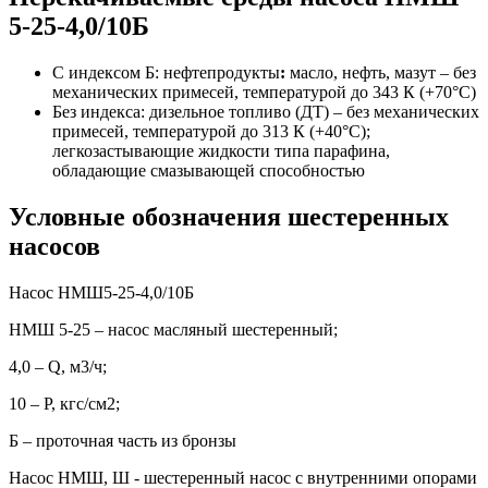
5-25-4,0/10Б
С индексом Б: нефтепродукты
:
масло, нефть, мазут – без
механических примесей, температурой до 343 К (+70°С)
Без индекса: дизельное топливо (ДТ) – без механических
примесей, температурой до 313 К (+40°С);
легкозастывающие жидкости типа парафина,
обладающие смазывающей способностью
Условные обозначения шестеренных
насосов
Насос НМШ5-25-4,0/10Б
НМШ 5-25 – насос масляный шестеренный;
4,0 – Q, м3/ч;
10 – P, кгс/см2;
Б – проточная часть из бронзы
Насос НМШ, Ш - шестеренный насос с внутренними опорами