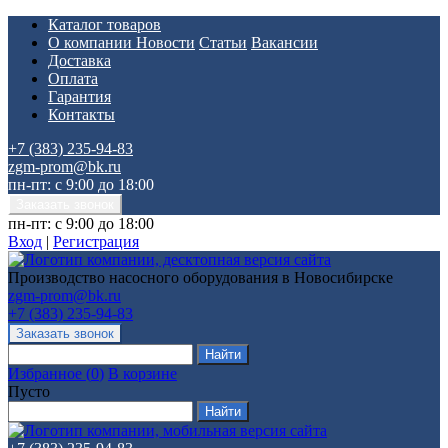
Каталог товаров
О компании
Новости
Статьи
Вакансии
Доставка
Оплата
Гарантия
Контакты
+7 (383) 235-94-83
zgm-prom@bk.ru
пн-пт: с 9:00 до 18:00
пн-пт: с 9:00 до 18:00
Вход
|
Регистрация
Производство насосного оборудования в Новосибирске
zgm-prom@bk.ru
+7 (383) 235-94-83
Избранное
(
0
)
В корзине
Пусто