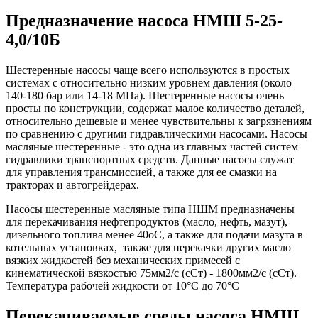
Предназначение насоса НМШ 5-25-
4,0/10Б
Шестеренные насосы чаще всего используются в простых
системах с относительно низким уровнем давления (около
140-180 бар или 14-18 МПа). Шестеренные насосы очень
просты по конструкции, содержат малое количество деталей,
относительно дешевые и менее чувствительны к загрязнениям
по сравнению с другими гидравлическими насосами. Насосы
масляные шестеренные - это одна из главных частей систем
гидравлики транспортных средств. Данные насосы служат
для управления трансмиссией, а также для ее смазки на
тракторах и автогрейдерах.
Насосы шестеренные масляные типа НШМ предназначены
для перекачивания нефтепродуктов (масло, нефть, мазут),
дизельного топлива менее 40oС, а также для подачи мазута в
котельных установках, также для перекачки других масло
вязких жидкостей без механических примесей с
кинематической вязкостью 75мм2/с (сСт) - 1800мм2/с (сСт).
Температура рабочей жидкости от 10°С до 70°С
Перекачиваемые среды насоса НМШ