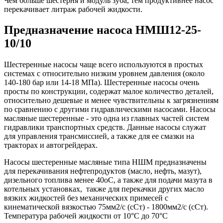
Чем больше шестерня и модуль зуба, тем продуктивнее насос
перекачивает литраж рабочей жидкости.
Предназначение насоса НМШ12-25-
10/10
Шестеренные насосы чаще всего используются в простых
системах с относительно низким уровнем давления (около
140-180 бар или 14-18 МПа). Шестеренные насосы очень
просты по конструкции, содержат малое количество деталей,
относительно дешевые и менее чувствительны к загрязнениям
по сравнению с другими гидравлическими насосами. Насосы
масляные шестеренные - это одна из главных частей систем
гидравлики транспортных средств. Данные насосы служат
для управления трансмиссией, а также для ее смазки на
тракторах и автогрейдерах.
Насосы шестеренные масляные типа НШМ предназначены
для перекачивания нефтепродуктов (масло, нефть, мазут),
дизельного топлива менее 40oС, а также для подачи мазута в
котельных установках, также для перекачки других масло
вязких жидкостей без механических примесей с
кинематической вязкостью 75мм2/с (сСт) - 1800мм2/с (сСт).
Температура рабочей жидкости от 10°С до 70°С